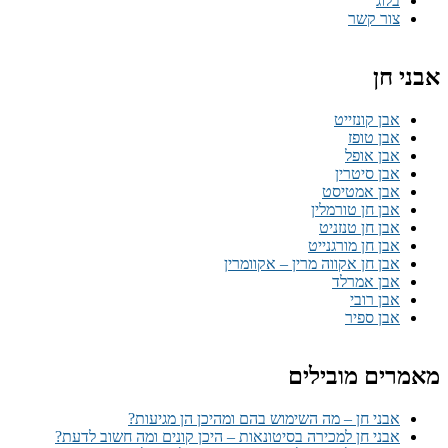
בלוג
צור קשר
אבני חן
אבן קונזייט
אבן טופז
אבן אופל
אבן סיטרין
אבן אמטיסט
אבן חן טורמלין
אבן חן טנזניט
אבן חן מורגנייט
אבן חן אקווה מרין – אקוומרין
אבן אמרלד
אבן רובי
אבן ספיר
מאמרים מובילים
אבני חן – מה השימוש בהם ומהיכן הן מגיעות?
אבני חן למכירה בסיטונאות – היכן קונים ומה חשוב לדעת?