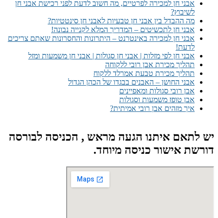
אבני חן למכירה לפרטיים, מה חשוב לדעת לפני רכישת אבני חן
לשיבוץ?
מה ההבדל בין אבני חן טבעיות לאבני חן סינטטיות?
אבני חן לתכשיטים – המדריך המלא לקנייה נבונה!
אבני חן למכירה באינטרנט – היתרונות והחסרונות שאתם צריכים
לדעת!
אבני חן לפי מזלות | אבני חן סגולות | אבני חן משמעות ומזל
תהליך מכירת אבן רובי ללקוחה
תהליך מכירת טבעת אמרלד ללקוח
אבני החושן – האבנים בבגדו של הכהן הגדול
אבן רובי סגולות ומאפיינים
אבן טופז משמעות וסגולות
איך מזהים אבן רובי אמיתית?
יש לתאם איתנו הגעה מראש , הכניסה לבורסה
דורשת אישור כניסה מיוחד.