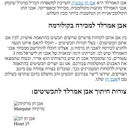
אבן האמרלד היא
אבן חן טבעית
השייכת למשפחת הבריל (מינרל שקוף).
אבני האמרלד מגיעות מקולומביה, מברזיל ומאפריקה. אבני החן
הקולומביאניות הן הנחשבות ביותר מבין השלוש.
אבן אמרלד למכירה בקולורמה
בין אם אתם לקוחות פרטיים שרוצים תכשיט בהתאמה אישית, לבין אם
אתם תכשיטנים / בעלי חנויות תכשיטים – תוכלו לתאם איתנו הגעה
ולהגיע לבורסה לאבני חן ברמת גן. אצלינו תוכלו להתרשם ממבחר אבני
האמרלד שיש לנו. חברתינו הינה יבואנית של אבני חן לישראל מזה 3
עשורים, כך שהמבחר אבני חן שיש ברשותינו הוא אדיר, ובטוח שתמצאו
את האבנים המושלמות עבורכם. אנו גם יוצרים תכשיטים בהתאמה
אישית ללקוחות המעוניינים בכך, ועובדים בצורה צמודה עם מיטב
הצורפים, שידעו לייצר עבורכם תכשיט זהב מושלם בדגם שתרצו בשילוב
עם ה
אבני חן
שלנו.
צורות חיתוך אבן אמרלד לתכשיטים:
Marquise מרקיזה
Heart לב