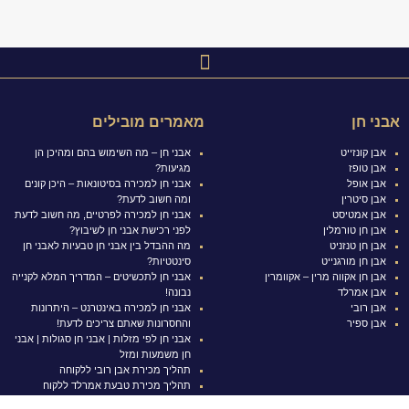
אבני חן
מאמרים מובילים
אבן קונזייט
אבני חן – מה השימוש בהם ומהיכן הן
אבן טופז
מגיעות?
אבן אופל
אבני חן למכירה בסיטונאות – היכן קונים
אבן סיטרין
ומה חשוב לדעת?
אבן אמטיסט
אבני חן למכירה לפרטיים, מה חשוב לדעת
אבן חן טורמלין
לפני רכישת אבני חן לשיבוץ?
אבן חן טנזניט
מה ההבדל בין אבני חן טבעיות לאבני חן
אבן חן מורגנייט
סינטטיות?
אבן חן אקווה מרין – אקוומרין
אבני חן לתכשיטים – המדריך המלא לקנייה
אבן אמרלד
נבונה!
אבן רובי
אבני חן למכירה באינטרנט – היתרונות
אבן ספיר
והחסרונות שאתם צריכים לדעת!
אבני חן לפי מזלות | אבני חן סגולות | אבני
חן משמעות ומזל
תהליך מכירת אבן רובי ללקוחה
תהליך מכירת טבעת אמרלד ללקוח
אבני החושן – האבנים בבגדו של הכהן