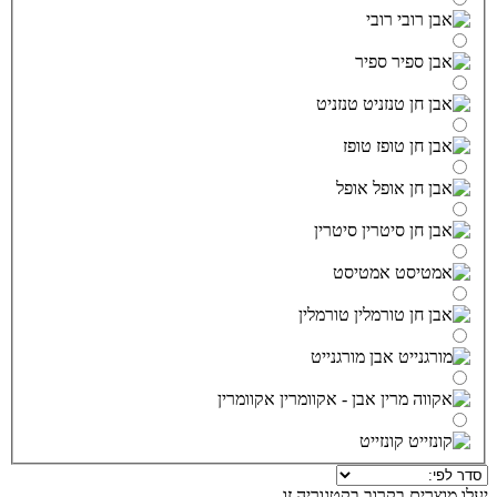
רובי
ספיר
טנזניט
טופז
אופל
סיטרין
אמטיסט
טורמלין
מורגנייט
אקוומרין
קונזייט
יעלו מוצרים בקרוב בקטגוריה זו