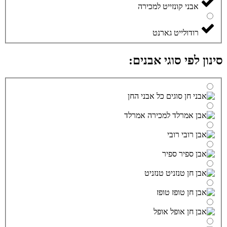
אבני קונזייט למכירה
רודולייט גארנט
סינון לפי סוגי אבנים:
כל אבני החן
אמרלד
רובי
ספיר
טנזניט
טופז
אופל