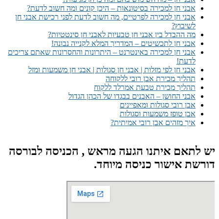
אבני חן למכירה בסיטונאות – היכן קונים ומה חשוב לדעת?
אבני חן למכירה לפרטיים, מה חשוב לדעת לפני רכישת אבני חן
לשיבוץ?
מה ההבדל בין אבני חן טבעיות לאבני חן סינטטיות?
אבני חן לתכשיטים – המדריך המלא לקנייה נבונה!
אבני חן למכירה באינטרנט – היתרונות והחסרונות שאתם צריכים
לדעת!
אבני חן לפי מזלות | אבני חן סגולות | אבני חן משמעות ומזל
תהליך מכירת אבן רובי ללקוחה
תהליך מכירת טבעת אמרלד ללקוח
אבני החושן – האבנים בבגדו של הכהן הגדול
אבן רובי סגולות ומאפיינים
אבן טופז משמעות וסגולות
איך מזהים אבן רובי אמיתית?
יש לתאם איתנו הגעה מראש , הכניסה לבורסה
דורשת אישור כניסה מיוחד.