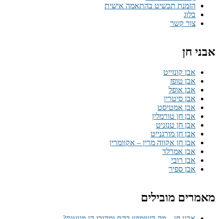
הזמנת תכשיט בהתאמה אישית
בלוג
צור קשר
אבני חן
אבן קונזייט
אבן טופז
אבן אופל
אבן סיטרין
אבן אמטיסט
אבן חן טורמלין
אבן חן טנזניט
אבן חן מורגנייט
אבן חן אקווה מרין – אקוומרין
אבן אמרלד
אבן רובי
אבן ספיר
מאמרים מובילים
אבני חן – מה השימוש בהם ומהיכן הן מגיעות?