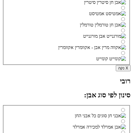
סיטרין
אמטיסט
טורמלין
מורגנייט
אקוומרין
קונזייט
X נקה
רובי
סינון לפי סוג אבן:
כל אבני החן
אמרלד