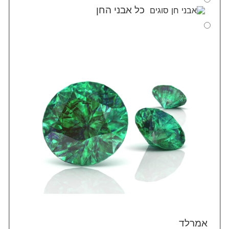
כל אבני החן
אמרלד