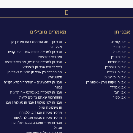
אבני חן
מאמרים מובילים
אבן קונזייט
אבני חן – מה השימוש בהם ומהיכן הן
אבן טופז
מגיעות?
אבן אופל
אבני חן למכירה בסיטונאות – היכן קונים
אבן סיטרין
ומה חשוב לדעת?
אבן אמטיסט
אבני חן למכירה לפרטיים, מה חשוב לדעת
אבן חן טורמלין
לפני רכישת אבני חן לשיבוץ?
אבן חן טנזניט
מה ההבדל בין אבני חן טבעיות לאבני חן
אבן חן מורגנייט
סינטטיות?
אבן חן אקווה מרין – אקוומרין
אבני חן לתכשיטים – המדריך המלא לקנייה
אבן אמרלד
נבונה!
אבן רובי
אבני חן למכירה באינטרנט – היתרונות
אבן ספיר
והחסרונות שאתם צריכים לדעת!
אבני חן לפי מזלות | אבני חן סגולות | אבני
חן משמעות ומזל
תהליך מכירת אבן רובי ללקוחה
תהליך מכירת טבעת אמרלד ללקוח
אבני החושן – האבנים בבגדו של הכהן
הגדול
אבן רובי סגולות ומאפיינים