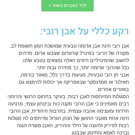
לכל האבנים באתר >
רקע כללי על אבן רובי:
אבן רובי הינה אבן אדומה טבעית שמושכת המון תשומת לב.
מקורה של הרובי במינרל קורונדום שצבעו אדום. מדהים
לחשוב שהמינרליים היפים האלה נמצאים בטבע שלנו.
ככל שהרובי אדומה יותר, כך מחירה גבוה יותר.
אבני חן רובי טבעיות, מגיעות בדרך כלל, מאזור בורמה,
תאילנד או ממדגסקר שבאפריקה אך יכולות להימצא גם
באזורים אחרים.
הסגולות המיוחסות לאבן רבות, בעיקר בתחום הרגשי והרוחני.
רבים מאמינים כי אבן הרובי מקנה כוח וביטחון עצמי, מרגיעה
חרדות ומעצימה אהבה עצמית. בתרבות היהודית, אבן הרובי
הינה אחת מאבני החושן של הכהן הגדול ומייחסים לה סגולות
רבות לפיריון ולהגנה על הילד וההיריון, האבן משרה הגנה
וברכה לאמא והתינוק שבבטן.