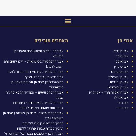
אבני חן
מאמרים מובילים
אבן קונזייט
אבני חן – מה השימוש בהם ומהיכן הן
אבן טופז
מגיעות?
אבן אופל
אבני חן למכירה בסיטונאות – היכן קונים ומה
אבן סיטרין
חשוב לדעת?
אבן אמטיסט
אבני חן למכירה לפרטיים, מה חשוב לדעת
אבן חן טורמלין
לפני רכישת אבני חן לשיבוץ?
אבן חן טנזניט
מה ההבדל בין אבני חן טבעיות לאבני חן
אבן חן מורגנייט
סינטטיות?
אבן חן אקווה מרין – אקוומרין
אבני חן לתכשיטים – המדריך המלא לקנייה
אבן אמרלד
נבונה!
אבן רובי
אבני חן למכירה באינטרנט – היתרונות
אבן ספיר
והחסרונות שאתם צריכים לדעת!
אבני חן לפי מזלות | אבני חן סגולות | אבני חן
משמעות ומזל
תהליך מכירת אבן רובי ללקוחה
תהליך מכירת טבעת אמרלד ללקוח
אבני החושן – האבנים בבגדו של הכהן הגדול