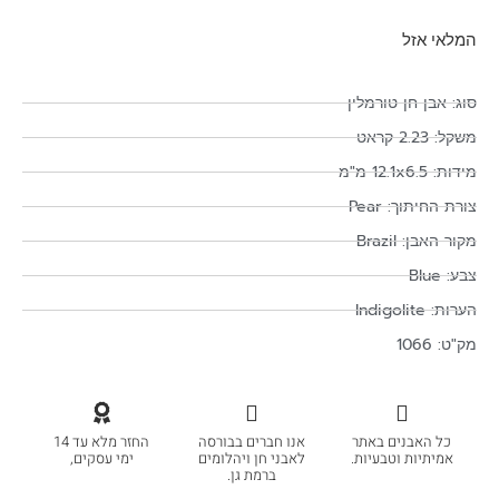
המלאי אזל
סוג: אבן חן טורמלין
משקל: 2.23 קראט
מידות: 12.1x6.5 מ"מ
צורת החיתוך: Pear
מקור האבן: Brazil
צבע: Blue
הערות: Indigolite
מק"ט: 1066
כל האבנים באתר
אנו חברים בבורסה
החזר מלא עד 14
אמיתיות וטבעיות.
לאבני חן ויהלומים
ימי עסקים,
ברמת גן.