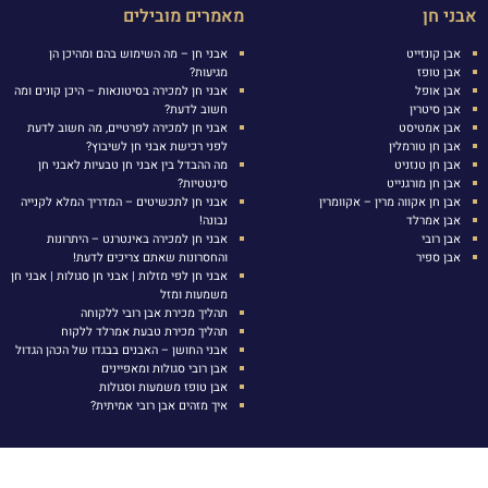
אבני חן
מאמרים מובילים
אבן קונזייט
אבני חן – מה השימוש בהם ומהיכן הן
אבן טופז
מגיעות?
אבן אופל
אבני חן למכירה בסיטונאות – היכן קונים ומה
אבן סיטרין
חשוב לדעת?
אבן אמטיסט
אבני חן למכירה לפרטיים, מה חשוב לדעת
אבן חן טורמלין
לפני רכישת אבני חן לשיבוץ?
אבן חן טנזניט
מה ההבדל בין אבני חן טבעיות לאבני חן
אבן חן מורגנייט
סינטטיות?
אבן חן אקווה מרין – אקוומרין
אבני חן לתכשיטים – המדריך המלא לקנייה
אבן אמרלד
נבונה!
אבן רובי
אבני חן למכירה באינטרנט – היתרונות
אבן ספיר
והחסרונות שאתם צריכים לדעת!
אבני חן לפי מזלות | אבני חן סגולות | אבני חן
משמעות ומזל
תהליך מכירת אבן רובי ללקוחה
תהליך מכירת טבעת אמרלד ללקוח
אבני החושן – האבנים בבגדו של הכהן הגדול
אבן רובי סגולות ומאפיינים
אבן טופז משמעות וסגולות
איך מזהים אבן רובי אמיתית?
יש לתאם איתנו הגעה מראש , הכניסה לבורסה דורשת אישור כניסה מיוחד.