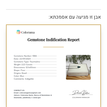
אבן זו מגיעה עם אסמכתא:
Gemstone Indification Report
Gemstone Number: 1066
Date: 23/01/2024
Gemstone Type: Tourmaline
Weight: 2.23 Carats
Dimensions: 12.1x6.5mm
Shape: Pear
Origins: Brazil
Color: Blue
Comments: Indigolite
:CONTACT US
Email: coloramagems@gmail.com
Adress: Coloroma Gems, Bursa of Gemstones &
Diamonds, jabotinsky 1 ramat gan