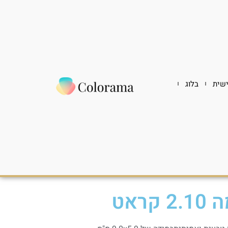
שית
בלוג
ראט