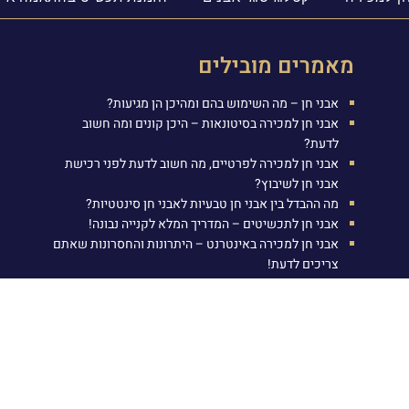
מאמרים מובילים
אבני חן – מה השימוש בהם ומהיכן הן מגיעות?
אבני חן למכירה בסיטונאות – היכן קונים ומה חשוב
לדעת?
אבני חן למכירה לפרטיים, מה חשוב לדעת לפני רכישת
אבני חן לשיבוץ?
מה ההבדל בין אבני חן טבעיות לאבני חן סינטטיות?
אבני חן לתכשיטים – המדריך המלא לקנייה נבונה!
אבני חן למכירה באינטרנט – היתרונות והחסרונות שאתם
צריכים לדעת!
אבני חן לפי מזלות | אבני חן סגולות | אבני חן משמעות
ומזל
תהליך מכירת אבן רובי ללקוחה
תהליך מכירת טבעת אמרלד ללקוח
אבני החושן – האבנים בבגדו של הכהן הגדול
אבן רובי סגולות ומאפיינים
אבן טופז משמעות וסגולות