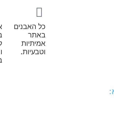
כל האבנים
א
באתר
ב
אמיתיות
ל
וטבעיות.
ו
ב
: