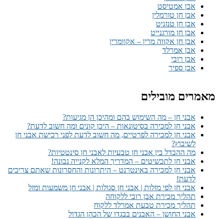
אבן אמטיסט
אבן חן טורמלין
אבן חן טנזניט
אבן חן מורגנייט
אבן חן אקווה מרין – אקוומרין
אבן אמרלד
אבן רובי
אבן ספיר
מאמרים מובילים
אבני חן – מה השימוש בהם ומהיכן הן מגיעות?
אבני חן למכירה בסיטונאות – היכן קונים ומה חשוב לדעת?
אבני חן למכירה לפרטיים, מה חשוב לדעת לפני רכישת אבני חן
לשיבוץ?
מה ההבדל בין אבני חן טבעיות לאבני חן סינטטיות?
אבני חן לתכשיטים – המדריך המלא לקנייה נבונה!
אבני חן למכירה באינטרנט – היתרונות והחסרונות שאתם צריכים
לדעת!
אבני חן לפי מזלות | אבני חן סגולות | אבני חן משמעות ומזל
תהליך מכירת אבן רובי ללקוחה
תהליך מכירת טבעת אמרלד ללקוח
אבני החושן – האבנים בבגדו של הכהן הגדול