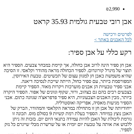
₪
2,990
אבן רובי טבעית גולמית 35.93 קראט
לפרטים ורכישה
לכל האבנים באתר >
רקע כללי על אבן ספיר:
אבן חן ספיר הינה לרוב אבן כחולה, אך קיימת במבחר צבעים. הספיר היא
תוצר של מינרל קורונדום. לספיר הכחולה מראה מהודר וקלאסי. זו הסיבה
שהיא משמשת כאבן חן למגוון עצום של תכשיטים. טבעת האירוסין,
המפורסמת ביותר, עם ספיר כחול, הייתה שייכת לנסיכה דיאנה.
אבני ספיר טבעיות הן אבנים מוערכות ויקרות מאוד. הספיר קיימת
בצבעים רבים בהם גם בצהוב, ורוד, שקוף וגוונים של אפור. הספיר היקרה
ביותר, מבין האבנים הצבעוניות, היא ספיר פדפראצ'ה שגוונה כתום. אבני
הספיר מגיעות מאסיה, אפריקה ואוסטרליה.
ייחודיותה של אבן חן זו מתחילה במראה הקלאסי והמהודר, הברק של
האבן נוצץ במיוחד. הספיר בעלת רמת קשיות 9 בסולם מוס. תכונה זו
גורמת ליכולת של האבן להיות עמידה בתנאי היום יום. בזכות זה ניתן
ללבוש את אותה על טבעת יום יומית או על שרשרת מבלי שייגרם כל נזק
לספיר.