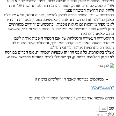
במסורת, מיוחסות לאבן הספיר סגולות רבות, בניהן היכולת להביא רוגע
ושלווה לנפש לעונדים אותה, לעזור בהתמודדות עם תחושות של חרדה
ולחזק את תחושת הביטחון עצמי.
בתרבויות שונות, הספיר הפכה לסימן לחכמה, תובנה וחסד, והיא מקובלת
כאבן המייצגת את הרגשות והאהבה האמיצים. בנוסף, במסורת היהודית
לאבן ספיר מיוחסות גם סגולות נוספות, ובתכשיטים יהודיים מסורתיים
ניתן למצוא ספיר כתכשיט המעניק לבעליו חיזוק רוחני ומנטלי, ומשמש
כדגש לאמונה והתמדה.
ההיסטוריה העשירה והסמליות של אבן הספיר הופכות אותה לאבן
מיוחדת במעגל האבנים היוקרתי והמוערך, והסגולות שלה מקנות לה
מעמד רב בתרבויות מגוונות ברחבי העולם.
אצלנו בקולורמה, כל אבני החן הן טבעיות ואמיתיות. אנו חברים בבורסה
לאבני חן ויהלומים ברמת גן, כך שתוכלו להיות בטוחים ברכישה שלכם.
.
ממוקמים בבורסה לאבני חן ויהלומים ברמת גן
052-654-4497
רוצים שניצור איתכם קשר בהקדם? השאירו לנו פרטים:
שם
טלפון