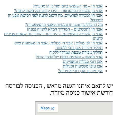
אבני חן – מה השימוש בהם ומהיכן הן מגיעות?
אבני חן למכירה בסיטונאות – היכן קונים ומה חשוב לדעת?
אבני חן למכירה לפרטיים, מה חשוב לדעת לפני רכישת אבני חן
לשיבוץ?
מה ההבדל בין אבני חן טבעיות לאבני חן סינטטיות?
אבני חן לתכשיטים – המדריך המלא לקנייה נבונה!
אבני חן למכירה באינטרנט – היתרונות והחסרונות שאתם צריכים
לדעת!
אבני חן לפי מזלות | אבני חן סגולות | אבני חן משמעות ומזל
תהליך מכירת אבן רובי ללקוחה
תהליך מכירת טבעת אמרלד ללקוח
אבני החושן – האבנים בבגדו של הכהן הגדול
אבן רובי סגולות ומאפיינים
אבן טופז משמעות וסגולות
איך מזהים אבן רובי אמיתית?
יש לתאם איתנו הגעה מראש , הכניסה לבורסה
דורשת אישור כניסה מיוחד.