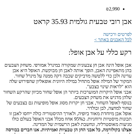
₪
2,990
אבן רובי טבעית גולמית 35.93 קראט
לפרטים ורכישה
לכל האבנים באתר >
רקע כללי על אבן אופל:
אבן אופל הינה אבן חן צבעונית שמקורה במינרל אמורפי. משחק הצבעים
בהן מתאפיינת האבן, הופך אותה לאבן חן מבוקשת. האופל היא אבן
עדינה ולכן כדי ללטשה מדביקים שכבה דקה ממנה על מינרל שחור.
המקור של המילה אופל מתחיל במילה היוונית אופאליון שהפירוש שלה
הוא "לראות שינוי בצבע".
אבני אופל היקרות המוערכות ביותר הן אופל שחור מכיוון שהרקע השחור
שלהן מדגיש את משחק הצבעים.
בנוסף לאופל השחור, אבני חן יקרות מסוג אופל מופיעות גם בצבעים של
שחור למחצה, לבן ובולדר.
אופל אבן מיוחדת מאוד ביופיה, ולאורך ההיסטוריה כולה ייחסו לאבן זו
תכונות מיסטיות ורוחניות. כ95% אחוז מכלל אבני האופל בעולם כולו
מגיעות מאוסטרליה, ונחשבת לאבן הרשמית של המדינה.
אצלנו בקולורמה, כל אבני החן הן טבעיות ואמיתיות. אנו חברים בבורסה