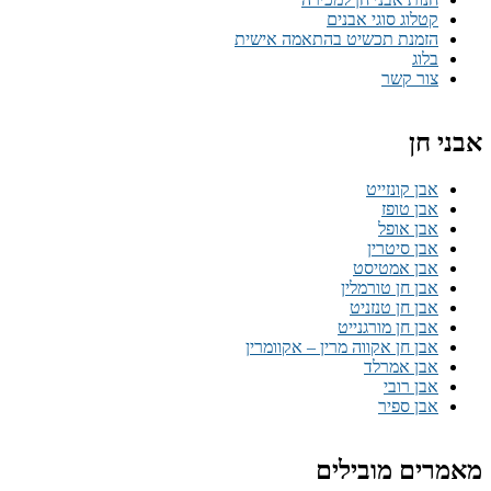
קטלוג סוגי אבנים
הזמנת תכשיט בהתאמה אישית
בלוג
צור קשר
אבני חן
אבן קונזייט
אבן טופז
אבן אופל
אבן סיטרין
אבן אמטיסט
אבן חן טורמלין
אבן חן טנזניט
אבן חן מורגנייט
אבן חן אקווה מרין – אקוומרין
אבן אמרלד
אבן רובי
אבן ספיר
מאמרים מובילים