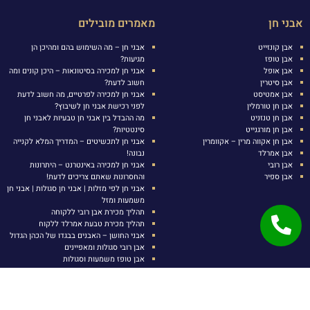
אבני חן
מאמרים מובילים
אבן קונזייט
אבני חן – מה השימוש בהם ומהיכן הן
אבן טופז
מגיעות?
אבן אופל
אבני חן למכירה בסיטונאות – היכן קונים ומה
אבן סיטרין
חשוב לדעת?
אבן אמטיסט
אבני חן למכירה לפרטיים, מה חשוב לדעת
אבן חן טורמלין
לפני רכישת אבני חן לשיבוץ?
אבן חן טנזניט
מה ההבדל בין אבני חן טבעיות לאבני חן
אבן חן מורגנייט
סינטטיות?
אבן חן אקווה מרין – אקוומרין
אבני חן לתכשיטים – המדריך המלא לקנייה
אבן אמרלד
נבונה!
אבן רובי
אבני חן למכירה באינטרנט – היתרונות
אבן ספיר
והחסרונות שאתם צריכים לדעת!
אבני חן לפי מזלות | אבני חן סגולות | אבני חן
משמעות ומזל
תהליך מכירת אבן רובי ללקוחה
תהליך מכירת טבעת אמרלד ללקוח
אבני החושן – האבנים בבגדו של הכהן הגדול
אבן רובי סגולות ומאפיינים
אבן טופז משמעות וסגולות
איך מזהים אבן רובי אמיתית?