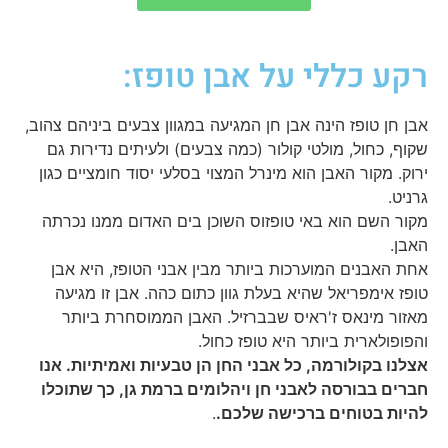
רקע כללי על אבן טופז:
אבן חן טופז הינה אבן חן המגיעה במגוון צבעים ביניהם צהוב,
שקוף, כחול, מולטי קולור (כמה צבעים) ולעיתים נדירות גם
ירוק. מקור האבן הוא מינרל המצוי בסלעי יסוד חומציים כגון
גרניט.
מקור השם הוא באי טופזוס השוכן בים האדום ממנו נכרתה
האבן.
אחת האבנים המוערכות ביותר מבין אבני הטופז, היא אבן
טופז אימפריאל שהיא בעלת גוון כתום כהה. אבן זו מגיעה
מאזור מינאס ז'ראיס שבברזיל. האבן הממוסחרת ביותר
והפופולארית ביותר היא טופז כחול.
אצלנו בקולורמה, כל אבני החן הן טבעיות ואמיתיות. אנו
חברים בבורסה לאבני חן ויהלומים ברמת גן, כך שתוכלו
להיות בטוחים ברכישה שלכם.
.