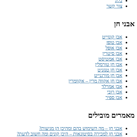
בלוג
צור קשר
אבני חן
אבן קונזייט
אבן טופז
אבן אופל
אבן סיטרין
אבן אמטיסט
אבן חן טורמלין
אבן חן טנזניט
אבן חן מורגנייט
אבן חן אקווה מרין – אקוומרין
אבן אמרלד
אבן רובי
אבן ספיר
מאמרים מובילים
אבני חן – מה השימוש בהם ומהיכן הן מגיעות?
אבני חן למכירה בסיטונאות – היכן קונים ומה חשוב לדעת?