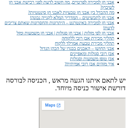
אבני חן למכירה לפרטיים, מה חשוב לדעת לפני רכישת אבני חן
לשיבוץ?
מה ההבדל בין אבני חן טבעיות לאבני חן סינטטיות?
אבני חן לתכשיטים – המדריך המלא לקנייה נבונה!
אבני חן למכירה באינטרנט – היתרונות והחסרונות שאתם צריכים
לדעת!
אבני חן לפי מזלות | אבני חן סגולות | אבני חן משמעות ומזל
תהליך מכירת אבן רובי ללקוחה
תהליך מכירת טבעת אמרלד ללקוח
אבני החושן – האבנים בבגדו של הכהן הגדול
אבן רובי סגולות ומאפיינים
אבן טופז משמעות וסגולות
איך מזהים אבן רובי אמיתית?
יש לתאם איתנו הגעה מראש , הכניסה לבורסה
דורשת אישור כניסה מיוחד.