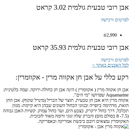
אבן רובי טבעית גולמית 3.02 קראט
לפרטים ורכישה
₪
2,990
אבן רובי טבעית גולמית 35.93 קראט
לפרטים ורכישה
לכל האבנים באתר >
רקע כללי על אבן חן אקווה מרין - אקוומרין:
אבן חן אקווה מרין ( אקוומרין ) הינה אבן חן כחולה-ירוקה. שמה בלטינית:
Aquamarine שפרושו "מי הים".
אקווה מרין היא אבן חן טבעית, תוצר של הבריל (מינרל שקוף). אבן החן
הזאת, מדהימה ביופייה ובגווני הכחול השונים שבהן היא קיימת- מגוון
תכלכל, דרך כחול ירקרק, כצבע הים, ועד כחול עמוק. קשיות האבן גבוהה
(7.5- 8 בסולם מוס) והברק שלה זגוגי ודומה מאוד לזכוכית.
האקוומרין נמצאים רובם ביבשת אמריקה ובאפריקה.