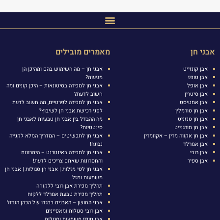
אבני חן
מאמרים מובילים
אבן קונזייט
אבני חן – מה השימוש בהם ומהיכן הן
אבן טופז
מגיעות?
אבן אופל
אבני חן למכירה בסיטונאות – היכן קונים ומה
אבן סיטרין
חשוב לדעת?
אבן אמטיסט
אבני חן למכירה לפרטיים, מה חשוב לדעת
אבן חן טורמלין
לפני רכישת אבני חן לשיבוץ?
אבן חן טנזניט
מה ההבדל בין אבני חן טבעיות לאבני חן
אבן חן מורגנייט
סינטטיות?
אבן חן אקווה מרין – אקוומרין
אבני חן לתכשיטים – המדריך המלא לקנייה
אבן אמרלד
נבונה!
אבן רובי
אבני חן למכירה באינטרנט – היתרונות
אבן ספיר
והחסרונות שאתם צריכים לדעת!
אבני חן לפי מזלות | אבני חן סגולות | אבני חן
משמעות ומזל
תהליך מכירת אבן רובי ללקוחה
תהליך מכירת טבעת אמרלד ללקוח
אבני החושן – האבנים בבגדו של הכהן הגדול
אבן רובי סגולות ומאפיינים
אבן טופז משמעות וסגולות