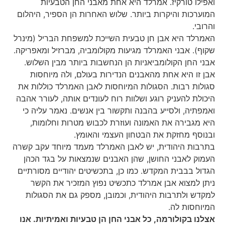
ואפילו טורקיז. אמרלד היא אחת מאבני החן הטבעיות
המוערכות והיקרות ביותר. שלוש האחרות הן הספיר, היהלום
והרובי.
האמרלד היא אבן חן טבעית השייכת למשפחת הבריל (מינרל
שקוף). אבני האמרלד מגיעות מקולומביה, מברזיל ומאפריקה.
אבני החן הקולומביאניות הן הנחשבות ביותר מבין השלוש.
אבן זו היא אחת מהאבנים הנדירות בעולם, ולה מיוחסות
סגולות רבות. הסגולות המיוחסות לאבן האמרלד כוללות את
היכולת להעניק רוגע ושלוות רוח לעונדים אותה, לעורר אהבה
ואמפתיה, ולסייע בהבנה ותקשור בין אנשים. נאמר עליה כי
היא מגבירה את האמונה ועוזרת לכבוש מטרות וחלומות,
ובנוסף מחזקת את הבטחון העצמי והאומץ.
בתרבות היהודית, יש לאבן האמרלד מעמד מיוחד עקב קשרה
העמוק לאבני החושן, שהן האבנים שנמצאות על בגד הכהן
הגדול בבבית המקדש. כמו כן, בתכשיטים יהודיים מסורתיים
ניתן למצוא אבן אמרלד כתכשיט נפוץ המזכיר את הקשר
למקדש ולתרבות היהודית, וכמובן, מספק גם את הסגולות
המיוחסות לה.
אצלנו בקולורמה, כל אבני החן הן טבעיות ואמיתיות. אנו