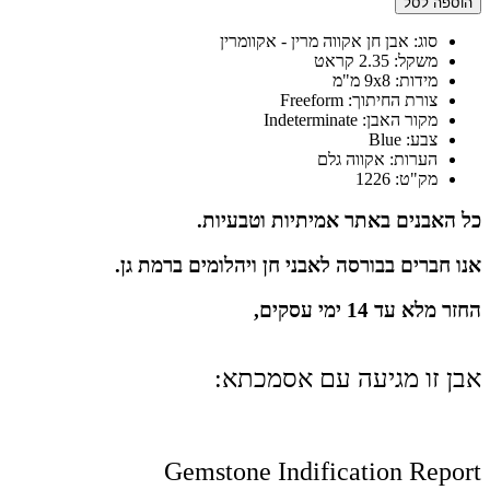
הוספה לסל
של
אקוומרין
סוג: אבן חן אקווה מרין - אקוומרין
כחולה
משקל: 2.35 קראט
טבעית
מידות: 9x8 מ"מ
גולמית
צורת החיתוך: Freeform
2.35
מקור האבן: Indeterminate
קראט
צבע: Blue
הערות: אקווה גלם
מק"ט: 1226
כל האבנים באתר אמיתיות וטבעיות.
אנו חברים בבורסה לאבני חן ויהלומים ברמת גן.
החזר מלא עד 14 ימי עסקים,
אבן זו מגיעה עם אסמכתא:
Gemstone Indification Report