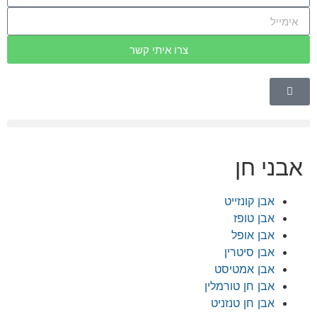
צרו איתי קשר
 חן
בן קונזייט
בן טופז
בן אופל
בן סיטרין
בן אמטיסט
בן חן טורמלין
בן חן טנזניט