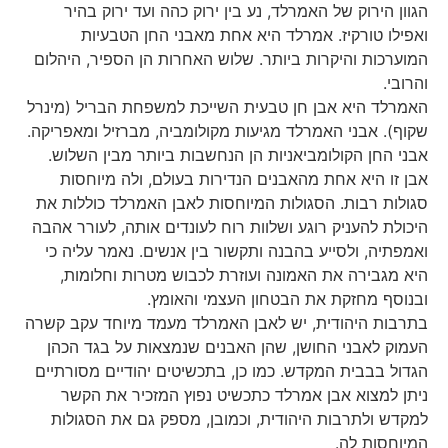
הירוק של האמרלד, נע בין ירוק כהה ועד ירוק בהיר
 טורקיז. אמרלד היא אחת מאבני החן הטבעיות
ות והיקרות ביותר. שלוש האחרות הן הספיר, היהלום
 היא אבן חן טבעית השייכת למשפחת הבריל (מינרל
 אבני האמרלד מגיעות מקולומביה, מברזיל ומאפריקה.
חן הקולומביאניות הן הנחשבות ביותר מבין השלוש.
 היא אחת מהאבנים הנדירות בעולם, ולה מיוחסות
 רבות. הסגולות המיוחסות לאבן האמרלד כוללות את
 להעניק רוגע ושלוות רוח לעונדים אותה, לעורר אהבה
ה, ולסייע בהבנה ותקשור בין אנשים. נאמר עליה כי
בירה את האמונה ועוזרת לכבוש מטרות וחלומות,
 מחזקת את הבטחון העצמי והאומץ.
 היהודית, יש לאבן האמרלד מעמד מיוחד עקב קשרה
לאבני החושן, שהן האבנים שנמצאות על בגד הכהן
בבבית המקדש. כמו כן, בתכשיטים יהודיים מסורתיים
מצוא אבן אמרלד כתכשיט נפוץ המזכיר את הקשר
ולתרבות היהודית, וכמובן, מספק גם את הסגולות
ות לה.