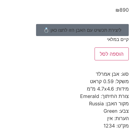
צירת תכשיט עם האבן הזו לחצו כאן 💍
במלאי
ספה לסל
אבן אמרלד
 קראט
4. מ"מ
יתוך: Emerald
בן: Russia
G
: אין
12