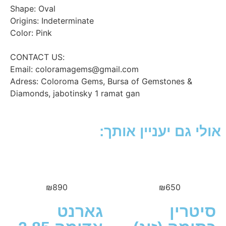
Shape: Oval
Origins: Indeterminate
Color: Pink
:CONTACT US
Email: coloramagems@gmail.com
Adress: Coloroma Gems, Bursa of Gemstones &
Diamonds, jabotinsky 1 ramat gan
גם יעניין אותך:
₪
890
₪
650
רין
גארנט