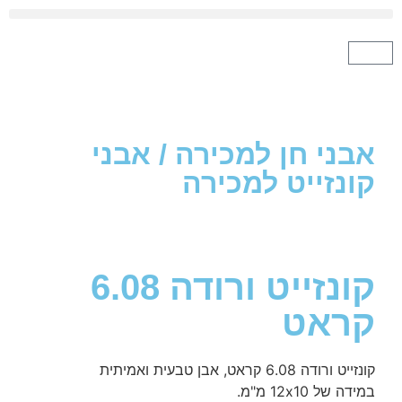
י חן למכירה
/
אבני
זייט למכירה
קונזייט ורודה 6.08
אט
6. קראט, אבן טבעית ואמיתית
12x10 מ"מ.