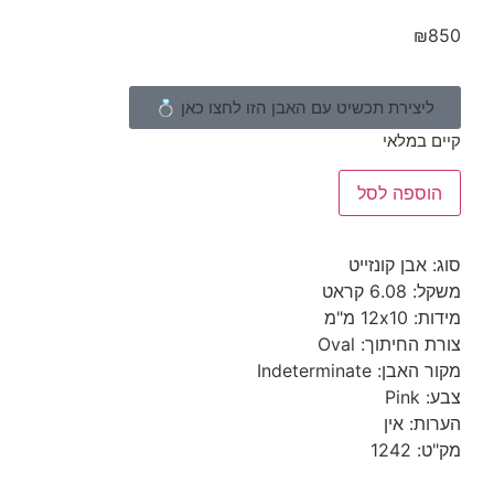
צירת תכשיט עם האבן הזו לחצו כאן 💍
במלאי
ספה לסל
בן קונזייט
 קראט
1 מ"מ
חיתוך: Oval
 Indeterminate
P
: אין
12