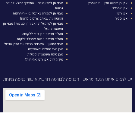
אבן חן אקווה מרין – אקוומרין
אבני חן לתכשיטים – המדריך המלא לקנייה
אבן אמרלד
נבונה!
אבן רובי
אבני חן למכירה באינטרנט – היתרונות
אבן ספיר
והחסרונות שאתם צריכים לדעת!
אבני חן לפי מזלות | אבני חן סגולות | אבני חן
משמעות ומזל
תהליך מכירת אבן רובי ללקוחה
תהליך מכירת טבעת אמרלד ללקוח
אבני החושן – האבנים בבגדו של הכהן הגדול
אבן רובי סגולות ומאפיינים
אבן טופז משמעות וסגולות
איך מזהים אבן רובי אמיתית?
יש לתאם איתנו הגעה מראש , הכניסה לבורסה דורשת אישור כניסה מיוחד.