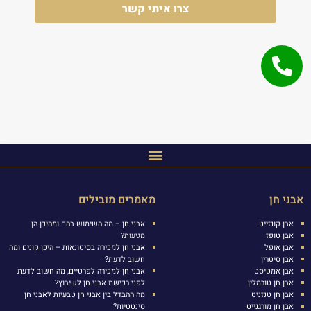
צרו איתי קשר
אבני חן
מאמרים מובילים
אבן קונזייט
אבני חן – מה השימוש בהם ומהיכן הן
אבן טופז
מגיעות?
אבן אופל
אבני חן למכירה בסיטונאות – היכן קונים ומה
אבן סיטרין
חשוב לדעת?
אבן אמטיסט
אבני חן למכירה לפרטיים, מה חשוב לדעת
אבן חן טורמלין
לפני רכישת אבני חן לשיבוץ?
אבן חן טנזניט
מה ההבדל בין אבני חן טבעיות לאבני חן
אבן חן מורגנייט
סינטטיות?