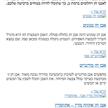
לאבני חן ויהלומים ברמת גן, כך שתוכלו להיות בטוחים ברכישה שלכם.
.
קרא עוד »
אבן חן טנזניט
אבן חן טנזניט הינה אבן חן כחולה-סגולה. האבן הטבעית הזו היא מינרל
השייך לקבוצת האפידוט. הטנזיט נתגלה בטנזניה ומכאן שמו. שם נמצא
המרבץ היחידי, הטבעי,
קרא עוד »
אבן חן מורגנייט
מחפשים אבן מורגנייט לשיבוץ בתכשיט? בחירה נבונה מאוד. אבן חן זו
מבוקשת בעיקר בגלל צבעה המיוחד. את האבן תוכלו לשבץ על תכשיט
קיים או תכשיט
קרא עוד »
אבן חן אקווה מרין – אקוומרין