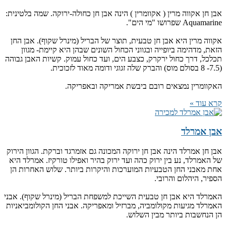
אבן חן אקווה מרין ( אקוומרין ) הינה אבן חן כחולה-ירוקה. שמה בלטינית:
Aquamarine שפרושו "מי הים".
אקווה מרין היא אבן חן טבעית, תוצר של הבריל (מינרל שקוף). אבן החן
הזאת, מדהימה ביופייה ובגווני הכחול השונים שבהן היא קיימת- מגוון
תכלכל, דרך כחול ירקרק, כצבע הים, ועד כחול עמוק. קשיות האבן גבוהה
(7.5- 8 בסולם מוס) והברק שלה זגוגי ודומה מאוד לזכוכית.
האקוומרין נמצאים רובם ביבשת אמריקה ובאפריקה.
קרא עוד »
אבן אמרלד
אבן חן אמרלד הינה אבן חן ירוקה המכונה גם אזמרגד וברקת. הגוון הירוק
של האמרלד, נע בין ירוק כהה ועד ירוק בהיר ואפילו טורקיז. אמרלד היא
אחת מאבני החן הטבעיות המוערכות והיקרות ביותר. שלוש האחרות הן
הספיר, היהלום והרובי.
האמרלד היא אבן חן טבעית השייכת למשפחת הבריל (מינרל שקוף). אבני
האמרלד מגיעות מקולומביה, מברזיל ומאפריקה. אבני החן הקולומביאניות
הן הנחשבות ביותר מבין השלוש.