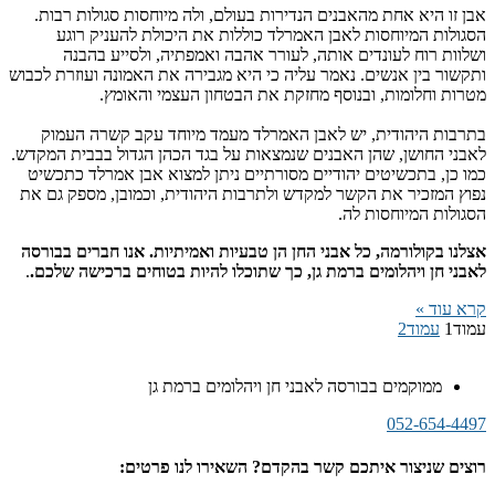
אבן זו היא אחת מהאבנים הנדירות בעולם, ולה מיוחסות סגולות רבות.
הסגולות המיוחסות לאבן האמרלד כוללות את היכולת להעניק רוגע
ושלוות רוח לעונדים אותה, לעורר אהבה ואמפתיה, ולסייע בהבנה
ותקשור בין אנשים. נאמר עליה כי היא מגבירה את האמונה ועוזרת לכבוש
מטרות וחלומות, ובנוסף מחזקת את הבטחון העצמי והאומץ.
בתרבות היהודית, יש לאבן האמרלד מעמד מיוחד עקב קשרה העמוק
לאבני החושן, שהן האבנים שנמצאות על בגד הכהן הגדול בבבית המקדש.
כמו כן, בתכשיטים יהודיים מסורתיים ניתן למצוא אבן אמרלד כתכשיט
נפוץ המזכיר את הקשר למקדש ולתרבות היהודית, וכמובן, מספק גם את
הסגולות המיוחסות לה.
אצלנו בקולורמה, כל אבני החן הן טבעיות ואמיתיות. אנו חברים בבורסה
לאבני חן ויהלומים ברמת גן, כך שתוכלו להיות בטוחים ברכישה שלכם.
.
קרא עוד »
עמוד
1
עמוד
2
ממוקמים בבורסה לאבני חן ויהלומים ברמת גן
052-654-4497
רוצים שניצור איתכם קשר בהקדם? השאירו לנו פרטים: