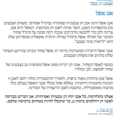
אבן אופל
אבן אופל הינה אבן חן צבעונית שמקורה במינרל אמורפי. משחק הצבעים
בהן מתאפיינת האבן, הופך אותה לאבן חן מבוקשת. האופל היא אבן
עדינה ולכן כדי ללטשה מדביקים שכבה דקה ממנה על מינרל שחור.
המקור של המילה אופל מתחיל במילה היוונית אופאליון שהפירוש שלה
הוא "לראות שינוי בצבע".
אבני אופל היקרות המוערכות ביותר הן אופל שחור מכיוון שהרקע השחור
שלהן מדגיש את משחק הצבעים.
בנוסף לאופל השחור, אבני חן יקרות מסוג אופל מופיעות גם בצבעים של
שחור למחצה, לבן ובולדר.
אופל אבן מיוחדת מאוד ביופיה, ולאורך ההיסטוריה כולה ייחסו לאבן זו
תכונות מיסטיות ורוחניות. כ95% אחוז מכלל אבני האופל בעולם כולו
מגיעות מאוסטרליה, ונחשבת לאבן הרשמית של המדינה.
אצלנו בקולורמה, כל אבני החן הן טבעיות ואמיתיות. אנו חברים בבורסה
לאבני חן ויהלומים ברמת גן, כך שתוכלו להיות בטוחים ברכישה שלכם.
.
קרא עוד »