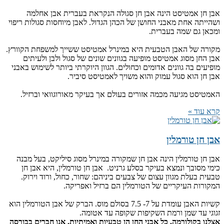
אבן חן אמטיסט הינה אבן חן סגולה הנקראת בעברית אבן אחלמה
ושהייתה אחת מאבני החושן של הכהן הגדול. לאבן מיוחסות סגולות ריפוי
ומכאן גם שמה בעברית.
מקורה של האבן הטבעית היא במינרל אמטיסט ששייך למשפחת הקוורץ.
אבן החן מסוג אמטיסט מופיעה בגוונים שונים של סגול ולבן ולעיתים
מופיעים בה גוונים אדומים וכחולים. הגוון היוקרתי ביותר לשימוש באבני
אבן חן הוא סגול עמוק והוא משויך לאמטיסט סיביר.
האמטיסט מגיעה מכמה אזורים בעולם אך בעיקר מאורוגוואי וברזיל.
קרא עוד »
אבן חן טורמלין
אבן חן טורמלין הינה אבן חן שמקורה במינרל מסוג סיליקט, בעל מבנה
כימי מסובך ונמצא בעיקר בסלע גרניט. אבן חן טורמלין, היא אבן חן
טבעית בעלת מגוון עצום של צבעים ביניהם: שחור, כחול, ורוד וירוק.
המקורות העיקריים של הטורמלין הם ברזיל ואפריקה.
קשיות האבן עומדת על 7- 7.5 בסולם מוס. הברק של אבן הטורמלין הוא
זגוגי עד שמן ורמת השקיפות שקופה עד אטומה.
אצלנו בקולורמה, כל אבני החן הן טבעיות ואמיתיות. אנו חברים בבורסה