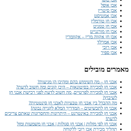
אבן אופל
אבן סיטרין
אבן אמטיסט
אבן חן טורמלין
אבן חן טנזניט
אבן חן מורגנייט
אבן חן אקווה מרין – אקוומרין
אבן אמרלד
אבן רובי
אבן ספיר
מאמרים מובילים
אבני חן – מה השימוש בהם ומהיכן הן מגיעות?
אבני חן למכירה בסיטונאות – היכן קונים ומה חשוב לדעת?
אבני חן למכירה לפרטיים, מה חשוב לדעת לפני רכישת אבני חן
לשיבוץ?
מה ההבדל בין אבני חן טבעיות לאבני חן סינטטיות?
אבני חן לתכשיטים – המדריך המלא לקנייה נבונה!
אבני חן למכירה באינטרנט – היתרונות והחסרונות שאתם צריכים
לדעת!
אבני חן לפי מזלות | אבני חן סגולות | אבני חן משמעות ומזל
תהליך מכירת אבן רובי ללקוחה