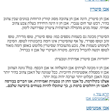
אבן סיטרין
אבן חן סיטרין, הינה אבן חן צהובה מסוג קוורץ הרווחת בגוונים שבין צהוב
בהיר, דבש ועד חום ענברי. אבן חן זו הינה היחידה בעלת צבע צהוב
אמיתי. שמה מגיע מהמילה הצרפתית ציטרון שפירושה לימון.
הסיטרין מכונה גם בשמות נוספים כמו: טופז סיטרין, טופז מדירה, טופז
זהב וטופז ספרדי, על אף שהסיטרין אינו דומה בתכונותיו לטופז. הסיבה
לשימוש בשמות אלו, נובע מהעובדה שסיטרין מלוטש באופן דומה מאוד
לטופז וקשה להבדיל ביניהם. מקורה העיקרי של אבן זו בברזיל.
ייחודיות אבן סיטרין אמיתית וטבעית:
אבן חן זו מכונה לעיתים אבן ההצלחה או אבן הכסף. בגלל גוונה הצהוב
אבן זו מסמלת אופטימיות וחיוביות. ככל שגוונה של האבן צהוב בהיר יותר
ככה האבן תבלוט יותר וערכה יהיה גבוה יותר.
אצלנו בקולורמה, כל אבני החן הן טבעיות ואמיתיות. אנו חברים בבורסה
לאבני חן ויהלומים ברמת גן, כך שתוכלו להיות בטוחים ברכישה שלכם.
.
קרא עוד »
אבן אמטיסט