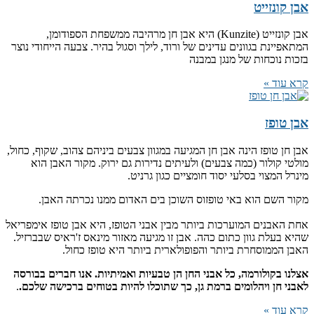
אבן קונזייט
אבן קונזייט (Kunzite) היא אבן חן מרהיבה ממשפחת הספודומן,
המתאפיינת בגוונים עדינים של ורוד, לילך וסגול בהיר. צבעה הייחודי נוצר
בזכות נוכחות של מנגן במבנה
קרא עוד »
אבן טופז
אבן חן טופז הינה אבן חן המגיעה במגוון צבעים ביניהם צהוב, שקוף, כחול,
מולטי קולור (כמה צבעים) ולעיתים נדירות גם ירוק. מקור האבן הוא
מינרל המצוי בסלעי יסוד חומציים כגון גרניט.
מקור השם הוא באי טופזוס השוכן בים האדום ממנו נכרתה האבן.
אחת האבנים המוערכות ביותר מבין אבני הטופז, היא אבן טופז אימפריאל
שהיא בעלת גוון כתום כהה. אבן זו מגיעה מאזור מינאס ז'ראיס שבברזיל.
האבן הממוסחרת ביותר והפופולארית ביותר היא טופז כחול.
אצלנו בקולורמה, כל אבני החן הן טבעיות ואמיתיות. אנו חברים בבורסה
לאבני חן ויהלומים ברמת גן, כך שתוכלו להיות בטוחים ברכישה שלכם.
.
קרא עוד »