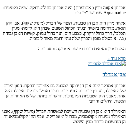
אבן חן אקווה מרין ( אקוומרין ) הינה אבן חן כחולה-ירוקה. שמה בלטינית:
Aquamarine שפרושו "מי הים".
אקווה מרין היא אבן חן טבעית, תוצר של הבריל (מינרל שקוף). אבן החן
הזאת, מדהימה ביופייה ובגווני הכחול השונים שבהן היא קיימת- מגוון
תכלכל, דרך כחול ירקרק, כצבע הים, ועד כחול עמוק. קשיות האבן גבוהה
(7.5- 8 בסולם מוס) והברק שלה זגוגי ודומה מאוד לזכוכית.
האקוומרין נמצאים רובם ביבשת אמריקה ובאפריקה.
קרא עוד »
אבן אמרלד
אבן חן אמרלד הינה אבן חן ירוקה המכונה גם אזמרגד וברקת. הגוון הירוק
של האמרלד, נע בין ירוק כהה ועד ירוק בהיר ואפילו טורקיז. אמרלד היא
אחת מאבני החן הטבעיות המוערכות והיקרות ביותר. שלוש האחרות הן
הספיר, היהלום והרובי.
האמרלד היא אבן חן טבעית השייכת למשפחת הבריל (מינרל שקוף). אבני
האמרלד מגיעות מקולומביה, מברזיל ומאפריקה. אבני החן הקולומביאניות
הן הנחשבות ביותר מבין השלוש.