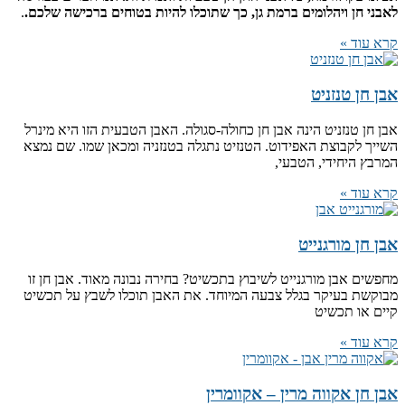
לאבני חן ויהלומים ברמת גן, כך שתוכלו להיות בטוחים ברכישה שלכם.
.
קרא עוד »
אבן חן טנזניט
אבן חן טנזניט הינה אבן חן כחולה-סגולה. האבן הטבעית הזו היא מינרל
השייך לקבוצת האפידוט. הטנזיט נתגלה בטנזניה ומכאן שמו. שם נמצא
המרבץ היחידי, הטבעי,
קרא עוד »
אבן חן מורגנייט
מחפשים אבן מורגנייט לשיבוץ בתכשיט? בחירה נבונה מאוד. אבן חן זו
מבוקשת בעיקר בגלל צבעה המיוחד. את האבן תוכלו לשבץ על תכשיט
קיים או תכשיט
קרא עוד »
אבן חן אקווה מרין – אקוומרין