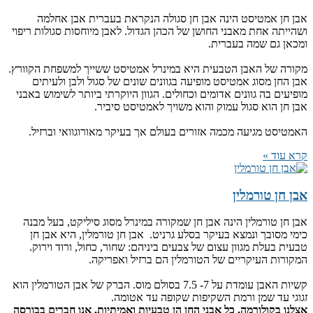
אבן חן אמטיסט הינה אבן חן סגולה הנקראת בעברית אבן אחלמה
ושהייתה אחת מאבני החושן של הכהן הגדול. לאבן מיוחסות סגולות ריפוי
ומכאן גם שמה בעברית.
מקורה של האבן הטבעית היא במינרל אמטיסט ששייך למשפחת הקוורץ.
אבן החן מסוג אמטיסט מופיעה בגוונים שונים של סגול ולבן ולעיתים
מופיעים בה גוונים אדומים וכחולים. הגוון היוקרתי ביותר לשימוש באבני
אבן חן הוא סגול עמוק והוא משויך לאמטיסט סיביר.
האמטיסט מגיעה מכמה אזורים בעולם אך בעיקר מאורוגוואי וברזיל.
קרא עוד »
אבן חן טורמלין
אבן חן טורמלין הינה אבן חן שמקורה במינרל מסוג סיליקט, בעל מבנה
כימי מסובך ונמצא בעיקר בסלע גרניט. אבן חן טורמלין, היא אבן חן
טבעית בעלת מגוון עצום של צבעים ביניהם: שחור, כחול, ורוד וירוק.
המקורות העיקריים של הטורמלין הם ברזיל ואפריקה.
קשיות האבן עומדת על 7- 7.5 בסולם מוס. הברק של אבן הטורמלין הוא
זגוגי עד שמן ורמת השקיפות שקופה עד אטומה.
אצלנו בקולורמה, כל אבני החן הן טבעיות ואמיתיות. אנו חברים בבורסה