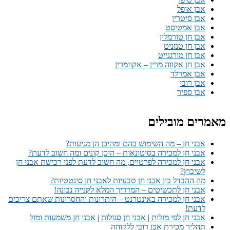
אבן אופל
אבן סיטרין
אבן אמטיסט
אבן חן טורמלין
אבן חן טנזניט
אבן חן מורגנייט
אבן חן אקווה מרין – אקוומרין
אבן אמרלד
אבן רובי
אבן ספיר
מאמרים מובילים
אבני חן – מה השימוש בהם ומהיכן הן מגיעות?
אבני חן למכירה בסיטונאות – היכן קונים ומה חשוב לדעת?
אבני חן למכירה לפרטיים, מה חשוב לדעת לפני רכישת אבני חן
לשיבוץ?
מה ההבדל בין אבני חן טבעיות לאבני חן סינטטיות?
אבני חן לתכשיטים – המדריך המלא לקנייה נבונה!
אבני חן למכירה באינטרנט – היתרונות והחסרונות שאתם צריכים
לדעת!
אבני חן לפי מזלות | אבני חן סגולות | אבני חן משמעות ומזל
תהליך מכירת אבן רובי ללקוחה