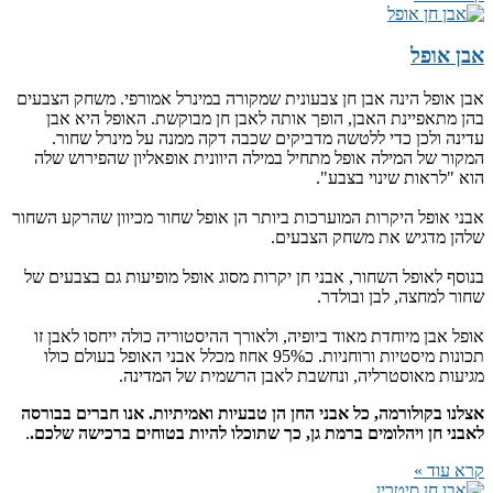
אבן אופל
אבן אופל הינה אבן חן צבעונית שמקורה במינרל אמורפי. משחק הצבעים
בהן מתאפיינת האבן, הופך אותה לאבן חן מבוקשת. האופל היא אבן
עדינה ולכן כדי ללטשה מדביקים שכבה דקה ממנה על מינרל שחור.
המקור של המילה אופל מתחיל במילה היוונית אופאליון שהפירוש שלה
הוא "לראות שינוי בצבע".
אבני אופל היקרות המוערכות ביותר הן אופל שחור מכיוון שהרקע השחור
שלהן מדגיש את משחק הצבעים.
בנוסף לאופל השחור, אבני חן יקרות מסוג אופל מופיעות גם בצבעים של
שחור למחצה, לבן ובולדר.
אופל אבן מיוחדת מאוד ביופיה, ולאורך ההיסטוריה כולה ייחסו לאבן זו
תכונות מיסטיות ורוחניות. כ95% אחוז מכלל אבני האופל בעולם כולו
מגיעות מאוסטרליה, ונחשבת לאבן הרשמית של המדינה.
אצלנו בקולורמה, כל אבני החן הן טבעיות ואמיתיות. אנו חברים בבורסה
לאבני חן ויהלומים ברמת גן, כך שתוכלו להיות בטוחים ברכישה שלכם.
.
קרא עוד »