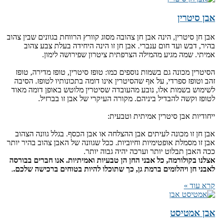
אבן סיטרין
אבן חן סיטרין, הינה אבן חן צהובה מסוג קוורץ הרווחת בגוונים שבין צהוב
בהיר, דבש ועד חום ענברי. אבן חן זו הינה היחידה בעלת צבע צהוב
אמיתי. שמה מגיע מהמילה הצרפתית ציטרון שפירושה לימון.
הסיטרין מכונה גם בשמות נוספים כמו: טופז סיטרין, טופז מדירה, טופז
זהב וטופז ספרדי, על אף שהסיטרין אינו דומה בתכונותיו לטופז. הסיבה
לשימוש בשמות אלו, נובע מהעובדה שסיטרין מלוטש באופן דומה מאוד
לטופז וקשה להבדיל ביניהם. מקורה העיקרי של אבן זו בברזיל.
ייחודיות אבן סיטרין אמיתית וטבעית:
אבן חן זו מכונה לעיתים אבן ההצלחה או אבן הכסף. בגלל גוונה הצהוב
אבן זו מסמלת אופטימיות וחיוביות. ככל שגוונה של האבן צהוב בהיר יותר
ככה האבן תבלוט יותר וערכה יהיה גבוה יותר.
אצלנו בקולורמה, כל אבני החן הן טבעיות ואמיתיות. אנו חברים בבורסה
לאבני חן ויהלומים ברמת גן, כך שתוכלו להיות בטוחים ברכישה שלכם.
.
קרא עוד »
אבן אמטיסט