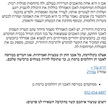
אבן זו היא אחת מהאבנים הנדירות בעולם, ולה מיוחסות סגולות רבות.
הסגולות המיוחסות לאבן האמרלד כוללות את היכולת להעניק רוגע
ושלוות רוח לעונדים אותה, לעורר אהבה ואמפתיה, ולסייע בהבנה
ותקשור בין אנשים. נאמר עליה כי היא מגבירה את האמונה ועוזרת לכבוש
מטרות וחלומות, ובנוסף מחזקת את הבטחון העצמי והאומץ.
בתרבות היהודית, יש לאבן האמרלד מעמד מיוחד עקב קשרה העמוק
לאבני החושן, שהן האבנים שנמצאות על בגד הכהן הגדול בבבית המקדש.
כמו כן, בתכשיטים יהודיים מסורתיים ניתן למצוא אבן אמרלד כתכשיט
נפוץ המזכיר את הקשר למקדש ולתרבות היהודית, וכמובן, מספק גם את
הסגולות המיוחסות לה.
אצלנו בקולורמה, כל אבני החן הן טבעיות ואמיתיות. אנו חברים בבורסה
לאבני חן ויהלומים ברמת גן, כך שתוכלו להיות בטוחים ברכישה שלכם.
.
קרא עוד »
עמוד
1
עמוד
2
ממוקמים בבורסה לאבני חן ויהלומים ברמת גן
052-654-4497
רוצים שניצור איתכם קשר בהקדם? השאירו לנו פרטים: