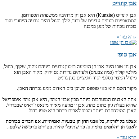
אבן קונזייט
אבן קונזייט (Kunzite) היא אבן חן מרהיבה ממשפחת הספודומן,
המתאפיינת בגוונים עדינים של ורוד, לילך וסגול בהיר. צבעה הייחודי נוצר
בזכות נוכחות של מנגן במבנה
קרא עוד »
אבן טופז
אבן חן טופז הינה אבן חן המגיעה במגוון צבעים ביניהם צהוב, שקוף, כחול,
מולטי קולור (כמה צבעים) ולעיתים נדירות גם ירוק. מקור האבן הוא
מינרל המצוי בסלעי יסוד חומציים כגון גרניט.
מקור השם הוא באי טופזוס השוכן בים האדום ממנו נכרתה האבן.
אחת האבנים המוערכות ביותר מבין אבני הטופז, היא אבן טופז אימפריאל
שהיא בעלת גוון כתום כהה. אבן זו מגיעה מאזור מינאס ז'ראיס שבברזיל.
האבן הממוסחרת ביותר והפופולארית ביותר היא טופז כחול.
אצלנו בקולורמה, כל אבני החן הן טבעיות ואמיתיות. אנו חברים בבורסה
לאבני חן ויהלומים ברמת גן, כך שתוכלו להיות בטוחים ברכישה שלכם.
.
קרא עוד »