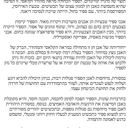
תוצר של מינרל קורונדום. לספיר הכחולה מראה מהודר וקלאסי. זו הסיבה
שהיא משמשת כאבן חן למגוון עצום של תכשיטים. טבעת האירוסין,
המפורסמת ביותר, עם ספיר כחול, הייתה שייכת לנסיכה דיאנה.
אבני ספיר טבעיות הן אבנים מוערכות ויקרות מאוד. הספיר קיימת
בצבעים רבים בהם גם בצהוב, ורוד, שקוף וגוונים של אפור. הספיר היקרה
ביותר, מבין האבנים הצבעוניות, היא ספיר פדפראצ'ה שגוונה כתום. אבני
הספיר מגיעות מאסיה, אפריקה ואוסטרליה.
ייחודיותה של אבן חן זו מתחילה במראה הקלאסי והמהודר, הברק של
האבן נוצץ במיוחד. הספיר בעלת רמת קשיות 9 בסולם מוס. תכונה זו
גורמת ליכולת של האבן להיות עמידה בתנאי היום יום. בזכות זה ניתן
ללבוש את אותה על טבעת יום יומית או על שרשרת מבלי שייגרם כל נזק
לספיר.
במסורת, מיוחסות לאבן הספיר סגולות רבות, בניהן היכולת להביא רוגע
ושלווה לנפש לעונדים אותה, לעזור בהתמודדות עם תחושות של חרדה
ולחזק את תחושת הביטחון עצמי.
בתרבויות שונות, הספיר הפכה לסימן לחכמה, תובנה וחסד, והיא מקובלת
כאבן המייצגת את הרגשות והאהבה האמיצים. בנוסף, במסורת היהודית
לאבן ספיר מיוחסות גם סגולות נוספות, ובתכשיטים יהודיים מסורתיים
ניתן למצוא ספיר כתכשיט המעניק לבעליו חיזוק רוחני ומנטלי, ומשמש
כדגש לאמונה והתמדה.