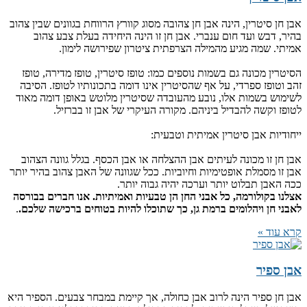
אבן חן סיטרין, הינה אבן חן צהובה מסוג קוורץ הרווחת בגוונים שבין צהוב
בהיר, דבש ועד חום ענברי. אבן חן זו הינה היחידה בעלת צבע צהוב
אמיתי. שמה מגיע מהמילה הצרפתית ציטרון שפירושה לימון.
הסיטרין מכונה גם בשמות נוספים כמו: טופז סיטרין, טופז מדירה, טופז
זהב וטופז ספרדי, על אף שהסיטרין אינו דומה בתכונותיו לטופז. הסיבה
לשימוש בשמות אלו, נובע מהעובדה שסיטרין מלוטש באופן דומה מאוד
לטופז וקשה להבדיל ביניהם. מקורה העיקרי של אבן זו בברזיל.
ייחודיות אבן סיטרין אמיתית וטבעית:
אבן חן זו מכונה לעיתים אבן ההצלחה או אבן הכסף. בגלל גוונה הצהוב
אבן זו מסמלת אופטימיות וחיוביות. ככל שגוונה של האבן צהוב בהיר יותר
ככה האבן תבלוט יותר וערכה יהיה גבוה יותר.
אצלנו בקולורמה, כל אבני החן הן טבעיות ואמיתיות. אנו חברים בבורסה
לאבני חן ויהלומים ברמת גן, כך שתוכלו להיות בטוחים ברכישה שלכם.
.
קרא עוד »
אבן ספיר
אבן חן ספיר הינה לרוב אבן כחולה, אך קיימת במבחר צבעים. הספיר היא