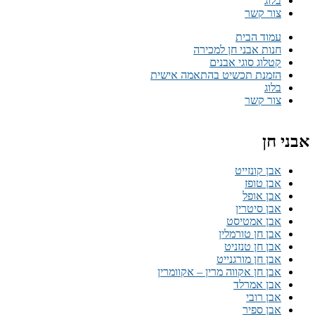
בלוג
צור קשר
עמוד הבית
חנות אבני חן למכירה
קטלוג סוגי אבנים
הזמנת תכשיט בהתאמה אישית
בלוג
צור קשר
אבני חן
אבן קונזייט
אבן טופז
אבן אופל
אבן סיטרין
אבן אמטיסט
אבן חן טורמלין
אבן חן טנזניט
אבן חן מורגנייט
אבן חן אקווה מרין – אקוומרין
אבן אמרלד
אבן רובי
אבן ספיר