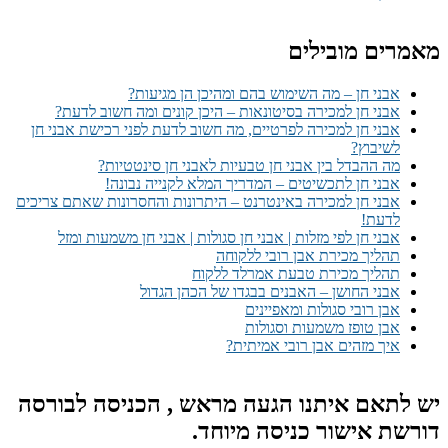
מאמרים מובילים
אבני חן – מה השימוש בהם ומהיכן הן מגיעות?
אבני חן למכירה בסיטונאות – היכן קונים ומה חשוב לדעת?
אבני חן למכירה לפרטיים, מה חשוב לדעת לפני רכישת אבני חן
לשיבוץ?
מה ההבדל בין אבני חן טבעיות לאבני חן סינטטיות?
אבני חן לתכשיטים – המדריך המלא לקנייה נבונה!
אבני חן למכירה באינטרנט – היתרונות והחסרונות שאתם צריכים
לדעת!
אבני חן לפי מזלות | אבני חן סגולות | אבני חן משמעות ומזל
תהליך מכירת אבן רובי ללקוחה
תהליך מכירת טבעת אמרלד ללקוח
אבני החושן – האבנים בבגדו של הכהן הגדול
אבן רובי סגולות ומאפיינים
אבן טופז משמעות וסגולות
איך מזהים אבן רובי אמיתית?
יש לתאם איתנו הגעה מראש , הכניסה לבורסה
דורשת אישור כניסה מיוחד.