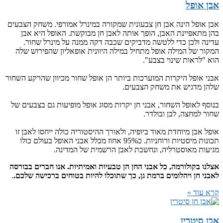
אבן אופל
אבן אופל הינה אבן חן צבעונית שמקורה במינרל אמורפי. משחק הצבעים
בהן מתאפיינת האבן, הופך אותה לאבן חן מבוקשת. האופל היא אבן
עדינה ולכן כדי ללטשה מדביקים שכבה דקה ממנה על מינרל שחור.
המקור של המילה אופל מתחיל במילה היוונית אופאליון שהפירוש שלה
הוא "לראות שינוי בצבע".
אבני אופל היקרות המוערכות ביותר הן אופל שחור מכיוון שהרקע השחור
שלהן מדגיש את משחק הצבעים.
בנוסף לאופל השחור, אבני חן יקרות מסוג אופל מופיעות גם בצבעים של
שחור למחצה, לבן ובולדר.
אופל אבן מיוחדת מאוד ביופיה, ולאורך ההיסטוריה כולה ייחסו לאבן זו
תכונות מיסטיות ורוחניות. כ95% אחוז מכלל אבני האופל בעולם כולו
מגיעות מאוסטרליה, ונחשבת לאבן הרשמית של המדינה.
אצלנו בקולורמה, כל אבני החן הן טבעיות ואמיתיות. אנו חברים בבורסה
לאבני חן ויהלומים ברמת גן, כך שתוכלו להיות בטוחים ברכישה שלכם.
.
קרא עוד »
אבן סיטרין