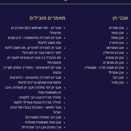
אבני חן
מאמרים מובילים
אבן קונזייט
אבני חן – מה השימוש בהם ומהיכן הן
אבן טופז
מגיעות?
אבן אופל
אבני חן למכירה בסיטונאות – היכן קונים
אבן סיטרין
ומה חשוב לדעת?
אבן אמטיסט
אבני חן למכירה לפרטיים, מה חשוב לדעת
אבן חן טורמלין
לפני רכישת אבני חן לשיבוץ?
אבן חן טנזניט
מה ההבדל בין אבני חן טבעיות לאבני חן
אבן חן מורגנייט
סינטטיות?
אבן חן אקווה מרין – אקוומרין
אבני חן לתכשיטים – המדריך המלא לקנייה
אבן אמרלד
נבונה!
אבן רובי
אבני חן למכירה באינטרנט – היתרונות
אבן ספיר
והחסרונות שאתם צריכים לדעת!
אבני חן לפי מזלות | אבני חן סגולות | אבני
חן משמעות ומזל
תהליך מכירת אבן רובי ללקוחה
תהליך מכירת טבעת אמרלד ללקוח
אבני החושן – האבנים בבגדו של הכהן
הגדול
אבן רובי סגולות ומאפיינים
אבן טופז משמעות וסגולות
איך מזהים אבן רובי אמיתית?