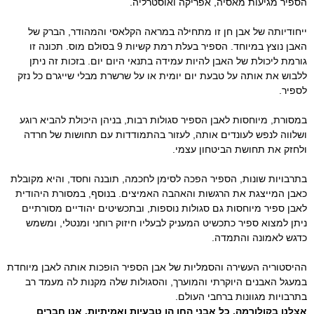
הספיר מגיעות מאסיה, אפריקה ואוסטרליה.
ייחודיותה של אבן חן זו מתחילה במראה הקלאסי והמהודר, הברק של
האבן נוצץ במיוחד. הספיר בעלת רמת קשיות 9 בסולם מוס. תכונה זו
גורמת ליכולת של האבן להיות עמידה בתנאי היום יום. בזכות זה ניתן
ללבוש את אותה על טבעת יום יומית או על שרשרת מבלי שייגרם כל נזק
לספיר.
במסורת, מיוחסות לאבן הספיר סגולות רבות, בניהן היכולת להביא רוגע
ושלווה לנפש לעונדים אותה, לעזור בהתמודדות עם תחושות של חרדה
ולחזק את תחושת הביטחון עצמי.
בתרבויות שונות, הספיר הפכה לסימן לחכמה, תובנה וחסד, והיא מקובלת
כאבן המייצגת את הרגשות והאהבה האמיצים. בנוסף, במסורת היהודית
לאבן ספיר מיוחסות גם סגולות נוספות, ובתכשיטים יהודיים מסורתיים
ניתן למצוא ספיר כתכשיט המעניק לבעליו חיזוק רוחני ומנטלי, ומשמש
כדגש לאמונה והתמדה.
ההיסטוריה העשירה והסמליות של אבן הספיר הופכות אותה לאבן מיוחדת
במעגל האבנים היוקרתי והמוערך, והסגולות שלה מקנות לה מעמד רב
בתרבויות מגוונות ברחבי העולם.
אצלנו בקולורמה, כל אבני החן הן טבעיות ואמיתיות. אנו חברים