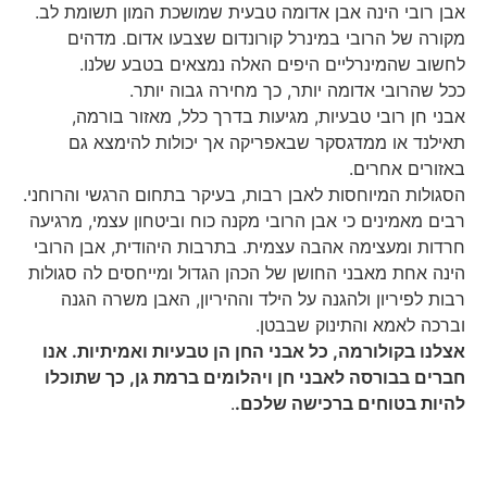
בי הינה אבן אדומה טבעית שמושכת המון תשומת לב.
של הרובי במינרל קורונדום שצבעו אדום. מדהים
שהמינרליים היפים האלה נמצאים בטבע שלנו.
רובי אדומה יותר, כך מחירה גבוה יותר.
ן רובי טבעיות, מגיעות בדרך כלל, מאזור בורמה,
 או ממדגסקר שבאפריקה אך יכולות להימצא גם
ם אחרים.
ת המיוחסות לאבן רבות, בעיקר בתחום הרגשי והרוחני.
אמינים כי אבן הרובי מקנה כוח וביטחון עצמי, מרגיעה
ומעצימה אהבה עצמית. בתרבות היהודית, אבן הרובי
חת מאבני החושן של הכהן הגדול ומייחסים לה סגולות
פיריון ולהגנה על הילד וההיריון, האבן משרה הגנה
לאמא והתינוק שבבטן.
בקולורמה, כל אבני החן הן טבעיות ואמיתיות. אנו
בבורסה לאבני חן ויהלומים ברמת גן, כך שתוכלו
 בטוחים ברכישה שלכם.
.