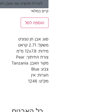
ליצירת תכשיט עם האבן הזו 
קיים במלאי
הוספה לסל
סוג: אבן חן טנזניט
משקל: 2.71 קראט
מידות: 12x7.8 מ"מ
צורת החיתוך: Pear
מקור האבן: Tanzania
צבע: Blue
הערות: אין
מק"ט: 1246
כל האבנים