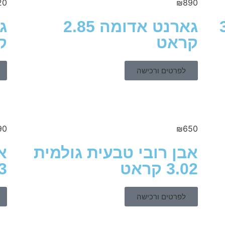
20
₪
890
3.23
גארנט אדומה 2.85
קראט
ק
לפרטים ורכישה
90
₪
650
אבן רובי טבעית גולמית
א
3.02 קראט
93
לפרטים ורכישה