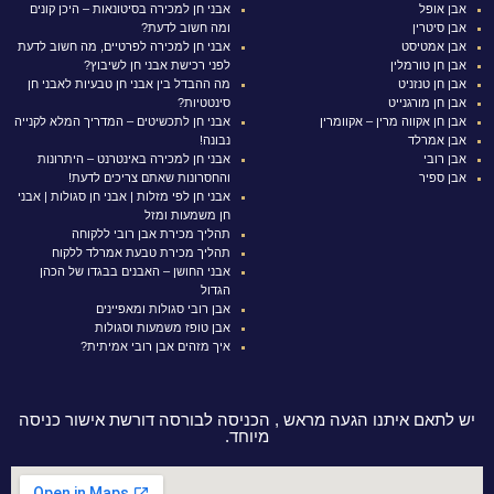
אבן אופל
אבני חן למכירה בסיטונאות – היכן קונים
אבן סיטרין
ומה חשוב לדעת?
אבן אמטיסט
אבני חן למכירה לפרטיים, מה חשוב לדעת
אבן חן טורמלין
לפני רכישת אבני חן לשיבוץ?
אבן חן טנזניט
מה ההבדל בין אבני חן טבעיות לאבני חן
אבן חן מורגנייט
סינטטיות?
אבן חן אקווה מרין – אקוומרין
אבני חן לתכשיטים – המדריך המלא לקנייה
אבן אמרלד
נבונה!
אבן רובי
אבני חן למכירה באינטרנט – היתרונות
אבן ספיר
והחסרונות שאתם צריכים לדעת!
אבני חן לפי מזלות | אבני חן סגולות | אבני
חן משמעות ומזל
תהליך מכירת אבן רובי ללקוחה
תהליך מכירת טבעת אמרלד ללקוח
אבני החושן – האבנים בבגדו של הכהן
הגדול
אבן רובי סגולות ומאפיינים
אבן טופז משמעות וסגולות
איך מזהים אבן רובי אמיתית?
יש לתאם איתנו הגעה מראש , הכניסה לבורסה דורשת אישור כניסה
מיוחד.