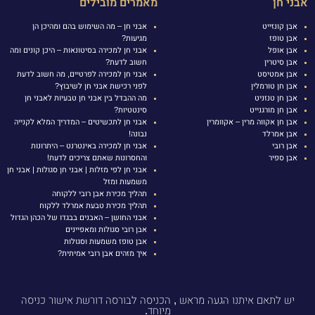
אבני חן
מאמרים מובילים
אבן קונזייט
אבני חן – מה השימוש בהם ומהיכן הן
אבן טופז
מגיעות?
אבן אופל
אבני חן למכירה בסיטונאות – היכן קונים ומה
אבן סיטרין
חשוב לדעת?
אבן אמטיסט
אבני חן למכירה לפרטיים, מה חשוב לדעת
אבן חן טורמלין
לפני רכישת אבני חן לשיבוץ?
אבן חן טנזניט
מה ההבדל בין אבני חן טבעיות לאבני חן
אבן חן מורגנייט
סינטטיות?
אבן חן אקווה מרין – אקוומרין
אבני חן לתכשיטים – המדריך המלא לקנייה
אבן אמרלד
נבונה!
אבן רובי
אבני חן למכירה באינטרנט – היתרונות
אבן ספיר
והחסרונות שאתם צריכים לדעת!
אבני חן לפי מזלות | אבני חן סגולות | אבני חן
משמעות ומזל
תהליך מכירת אבן רובי ללקוחה
תהליך מכירת טבעת אמרלד ללקוח
אבני החושן – האבנים בבגדו של הכהן הגדול
אבן רובי סגולות ומאפיינים
אבן טופז משמעות וסגולות
איך מזהים אבן רובי אמיתית?
יש לתאם איתנו הגעה מראש , הכניסה לבורסה דורשת אישור כניסה
מיוחד.