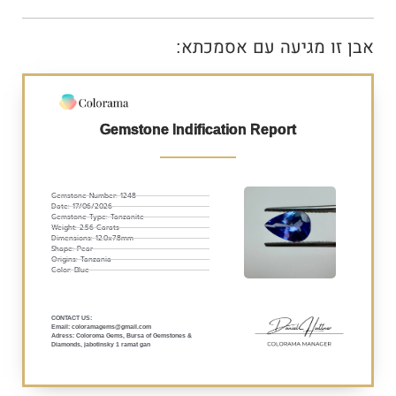
אבן זו מגיעה עם אסמכתא:
Gemstone Indification Report
Gemstone Number: 1248
Date: 17/06/2026
Gemstone Type: Tanzanite
Weight: 2.56 Carats
Dimensions: 12.0x7.8mm
Shape: Pear
Origins: Tanzania
Color: Blue
:CONTACT US
Email: coloramagems@gmail.com
Adress: Coloroma Gems, Bursa of Gemstones &
Diamonds, jabotinsky 1 ramat gan