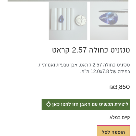
טנזניט כחולה 2.57 קראט
טנזניט כחולה 2.57 קראט, אבן טבעית ואמיתית
במידה של 12.0x7.8 מ"מ.
₪
3,860
ליצירת תכשיט עם האבן הזו לחצו כאן 💍
קיים במלאי
הוספה לסל