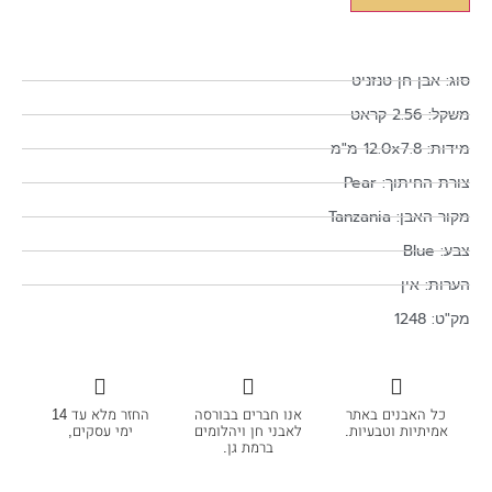
סוג: אבן חן טנזניט
משקל: 2.56 קראט
מידות: 12.0x7.8 מ"מ
צורת החיתוך: Pear
מקור האבן: Tanzania
צבע: Blue
הערות: אין
מק"ט: 1248
כל האבנים באתר
אנו חברים בבורסה
החזר מלא עד 14
אמיתיות וטבעיות.
לאבני חן ויהלומים
ימי עסקים,
ברמת גן.