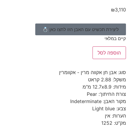
₪
צירת תכשיט עם האבן הזו לחצו כאן 💍
במלאי
ספה לסל
אבן חן אקווה מרין - אקוומרין
 קראט
12 מ"מ
חיתוך: Pear
 Indeterminate
Li
: אין
12