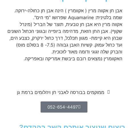
אקווה מרין ( אקוומרין ) הינה אבן חן כחולה-ירוקה.
Aquama שפרושו "מי הים".
מרין היא אבן חן טבעית, תוצר של הבריל (מינרל
 אבן החן הזאת, מדהימה ביופייה ובגווני הכחול השונים
יא קיימת- מגוון תכלכל, דרך כחול ירקרק, כצבע הים,
ועד כחול עמוק. קשיות האבן גבוהה (7.5- 8 בסולם מוס)
שלה זגוגי ודומה מאוד לזכוכית.
רין נמצאים רובם ביבשת אמריקה ובאפריקה.
ממוקמים בבורסה לאבני חן ויהלומים ברמת גן
052-654-4497
 שניצור איתכם קשר בהקדם?