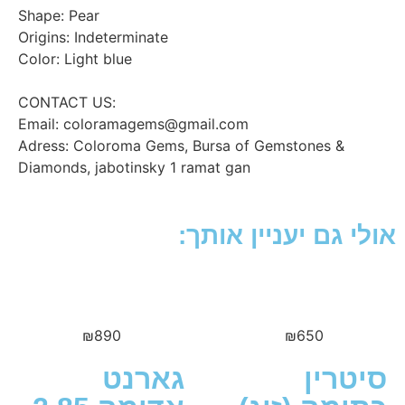
Shape: Pear
Origins: Indeterminate
Color: Light blue
:CONTACT US
Email: coloramagems@gmail.com
Adress: Coloroma Gems, Bursa of Gemstones &
Diamonds, jabotinsky 1 ramat gan
גם יעניין אותך:
₪
890
₪
650
רין
גארנט