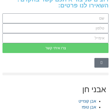
ו לנו פרטים:
צרו איתי קשר
 חן
בן קונזייט
בן טופז