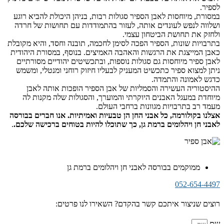
לספיר.
במסורת, מיוחסות לאבן הספיר סגולות רבות, בניהן היכולת להביא רוגע
ושלווה לנפש לעונדים אותה, לעזור בהתמודדות עם תחושות של חרדה
ולחזק את תחושת הביטחון עצמי.
בתרבויות שונות, הספיר הפכה לסימן לחכמה, תובנה וחסד, והיא מקובלת
כאבן המייצגת את הרגשות והאהבה האמיצים. בנוסף, במסורת היהודית
לאבן ספיר מיוחסות גם סגולות נוספות, ובתכשיטים יהודיים מסורתיים
ניתן למצוא ספיר כתכשיט המעניק לבעליו חיזוק רוחני ומנטלי, ומשמש
כדגש לאמונה והתמדה.
ההיסטוריה העשירה והסמליות של אבן הספיר הופכות אותה לאבן
מיוחדת במעגל האבנים היוקרתי והמוערך, והסגולות שלה מקנות לה
מעמד רב בתרבויות מגוונות ברחבי העולם.
אצלנו בקולורמה, כל אבני החן הן טבעיות ואמיתיות. אנו חברים בבורסה
לאבני חן ויהלומים ברמת גן, כך שתוכלו להיות בטוחים ברכישה שלכם.
.
ממוקמים בבורסה לאבני חן ויהלומים ברמת גן
052-654-4497
רוצים שניצור איתכם קשר בהקדם? השאירו לנו פרטים:
שם