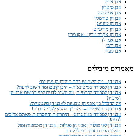
אבן אופל
אבן סיטרין
אבן אמטיסט
אבן חן טורמלין
אבן חן טנזניט
אבן חן מורגנייט
אבן חן אקווה מרין – אקוומרין
אבן אמרלד
אבן רובי
אבן ספיר
מאמרים מובילים
אבני חן – מה השימוש בהם ומהיכן הן מגיעות?
אבני חן למכירה בסיטונאות – היכן קונים ומה חשוב לדעת?
אבני חן למכירה לפרטיים, מה חשוב לדעת לפני רכישת אבני חן
לשיבוץ?
מה ההבדל בין אבני חן טבעיות לאבני חן סינטטיות?
אבני חן לתכשיטים – המדריך המלא לקנייה נבונה!
אבני חן למכירה באינטרנט – היתרונות והחסרונות שאתם צריכים
לדעת!
אבני חן לפי מזלות | אבני חן סגולות | אבני חן משמעות ומזל
תהליך מכירת אבן רובי ללקוחה