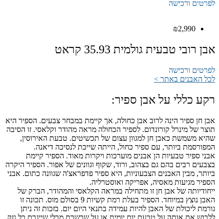
לפרטים ורכישה
₪
2,990
אבן רובי טבעית גולמית 35.93 קראט
לפרטים ורכישה
לכל האבנים באתר >
רקע כללי על אבן ספיר:
אבן חן ספיר הינה לרוב אבן כחולה, אך קיימת במבחר צבעים. הספיר היא
תוצר של מינרל קורונדום. לספיר הכחולה מראה מהודר וקלאסי. זו הסיבה
שהיא משמשת כאבן חן למגוון עצום של תכשיטים. טבעת האירוסין,
המפורסמת ביותר, עם ספיר כחול, הייתה שייכת לנסיכה דיאנה.
אבני ספיר טבעיות הן אבנים מוערכות ויקרות מאוד. הספיר קיימת
בצבעים רבים בהם גם בצהוב, ורוד, שקוף וגוונים של אפור. הספיר היקרה
ביותר, מבין האבנים הצבעוניות, היא ספיר פדפראצ'ה שגוונה כתום. אבני
הספיר מגיעות מאסיה, אפריקה ואוסטרליה.
ייחודיותה של אבן חן זו מתחילה במראה הקלאסי והמהודר, הברק של
האבן נוצץ במיוחד. הספיר בעלת רמת קשיות 9 בסולם מוס. תכונה זו
גורמת ליכולת של האבן להיות עמידה בתנאי היום יום. בזכות זה ניתן
ללבוש את אותה על טבעת יום יומית או על שרשרת מבלי שייגרם כל נזק