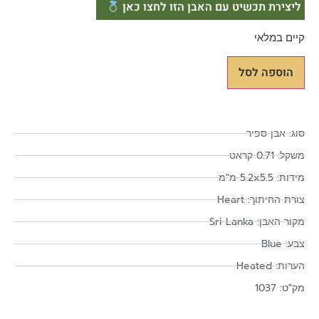
ליצירת תכשיט עם האבן הזו לחצו כאן
קיים במלאי
הוספה לסל
סוג: אבן ספיר
משקל: 0.71 קראט
מידות: 5.2x5.5 מ"מ
צורת החיתוך: Heart
מקור האבן: Sri Lanka
צבע: Blue
הערות: Heated
מק"ט: 1037