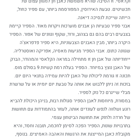
וקלאסי. זו הסיבה שהיא משמשת כאבן חן למגוון עצום של
תכשיטים. טבעת האירוסין, המפורסמת ביותר, עם ספיר כחול,
הייתה שייכת לנסיכה דיאנה.
אבני ספיר טבעיות הן אבנים מוערכות ויקרות מאוד. הספיר קיימת
בצבעים רבים בהם גם בצהוב, ורוד, שקוף וגוונים של אפור. הספיר
היקרה ביותר, מבין האבנים הצבעוניות, היא ספיר פדפראצ'ה
שגוונה כתום. אבני הספיר מגיעות מאסיה, אפריקה ואוסטרליה.
ייחודיותה של אבן חן זו מתחילה במראה הקלאסי והמהודר, הברק
של האבן נוצץ במיוחד. הספיר בעלת רמת קשיות 9 בסולם מוס.
תכונה זו גורמת ליכולת של האבן להיות עמידה בתנאי היום יום.
בזכות זה ניתן ללבוש את אותה על טבעת יום יומית או על שרשרת
מבלי שייגרם כל נזק לספיר.
במסורת, מיוחסות לאבן הספיר סגולות רבות, בניהן היכולת להביא
רוגע ושלווה לנפש לעונדים אותה, לעזור בהתמודדות עם תחושות
של חרדה ולחזק את תחושת הביטחון עצמי.
בתרבויות שונות, הספיר הפכה לסימן לחכמה, תובנה וחסד, והיא
מקובלת כאבן המייצגת את הרגשות והאהבה האמיצים. בנוסף,