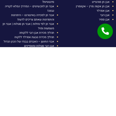
אבן חן מורגנייט
סינטטיות?
אבן חן אקווה מרין – אקוומרין
אבני חן לתכשיטים – המדריך המלא לקנייה
אבן אמרלד
נבונה!
אבן רובי
אבני חן למכירה באינטרנט – היתרונות
אבן ספיר
והחסרונות שאתם צריכים לדעת!
אבני חן לפי מזלות | אבני חן סגולות | אבני חן
משמעות ומזל
תהליך מכירת אבן רובי ללקוחה
תהליך מכירת טבעת אמרלד ללקוח
אבני החושן – האבנים בבגדו של הכהן הגדול
אבן רובי סגולות ומאפיינים
אבן טופז משמעות וסגולות
איך מזהים אבן רובי אמיתית?
יש לתאם איתנו הגעה מראש , הכניסה לבורסה דורשת אישור כניסה מיוחד.