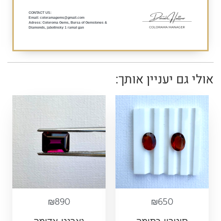
:CONTACT US
Email: coloramagems@gmail.com
Adress: Coloroma Gems, Bursa of Gemstones &
Diamonds, jabotinsky 1 ramat gan
אולי גם יעניין אותך:
₪
890
₪
650