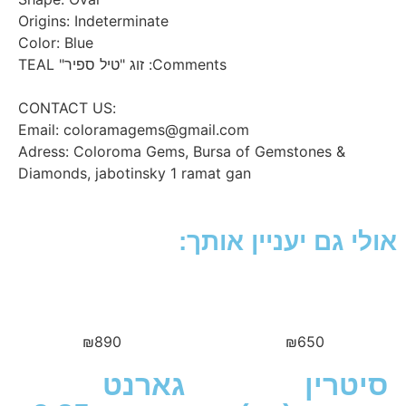
Origins: Indeterminate
Color: Blue
Comments: זוג "טיל ספיר" TEAL
:CONTACT US
Email: coloramagems@gmail.com
Adress: Coloroma Gems, Bursa of Gemstones &
Diamonds, jabotinsky 1 ramat gan
גם יעניין אותך:
₪
890
₪
650
רין
גארנט