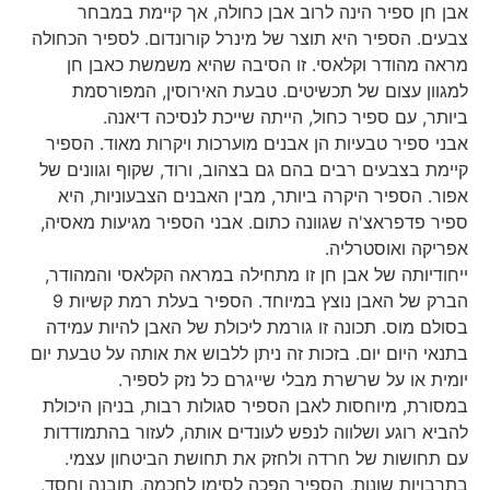
 ספיר הינה לרוב אבן כחולה, אך קיימת במבחר
 הספיר היא תוצר של מינרל קורונדום. לספיר הכחולה
הודר וקלאסי. זו הסיבה שהיא משמשת כאבן חן
 עצום של תכשיטים. טבעת האירוסין, המפורסמת
 עם ספיר כחול, הייתה שייכת לנסיכה דיאנה.
פיר טבעיות הן אבנים מוערכות ויקרות מאוד. הספיר
בצבעים רבים בהם גם בצהוב, ורוד, שקוף וגוונים של
הספיר היקרה ביותר, מבין האבנים הצבעוניות, היא
דפראצ'ה שגוונה כתום. אבני הספיר מגיעות מאסיה,
 ואוסטרליה.
ותה של אבן חן זו מתחילה במראה הקלאסי והמהודר,
הברק של האבן נוצץ במיוחד. הספיר בעלת רמת קשיות 9
מוס. תכונה זו גורמת ליכולת של האבן להיות עמידה
היום יום. בזכות זה ניתן ללבוש את אותה על טבעת יום
או על שרשרת מבלי שייגרם כל נזק לספיר.
, מיוחסות לאבן הספיר סגולות רבות, בניהן היכולת
רוגע ושלווה לנפש לעונדים אותה, לעזור בהתמודדות
שות של חרדה ולחזק את תחושת הביטחון עצמי.
ות שונות, הספיר הפכה לסימן לחכמה, תובנה וחסד,