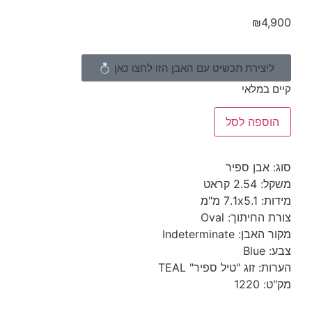
₪
4
צירת תכשיט עם האבן הזו לחצו כאן 💍
במלאי
ספה לסל
אבן ספיר
 קראט
7. מ"מ
חיתוך: Oval
 Indeterminate
B
 זוג "טיל ספיר" TEAL
12