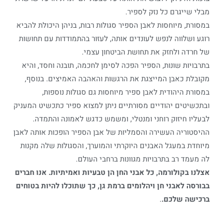
מבלי שייגרם כל נזק לספיר.
במסורת, מיוחסות לאבן הספיר סגולות רבות, בניהן היכולת להביא
רוגע ושלווה לנפש לעונדים אותה, לעזור בהתמודדות עם תחושות
של חרדה ולחזק את תחושת הביטחון עצמי.
בתרבויות שונות, הספיר הפכה לסימן לחכמה, תובנה וחסד, והיא
מקובלת כאבן המייצגת את הרגשות והאהבה האמיצים. בנוסף,
במסורת היהודית לאבן ספיר מיוחסות גם סגולות נוספות,
ובתכשיטים יהודיים מסורתיים ניתן למצוא ספיר כתכשיט המעניק
לבעליו חיזוק רוחני ומנטלי, ומשמש כדגש לאמונה והתמדה.
ההיסטוריה העשירה והסמליות של אבן הספיר הופכות אותה לאבן
מיוחדת במעגל האבנים היוקרתי והמוערך, והסגולות שלה מקנות
לה מעמד רב בתרבויות מגוונות ברחבי העולם.
אצלנו בקולורמה, כל אבני החן הן טבעיות ואמיתיות. אנו חברים
בבורסה לאבני חן ויהלומים ברמת גן, כך שתוכלו להיות בטוחים
ברכישה שלכם.
.