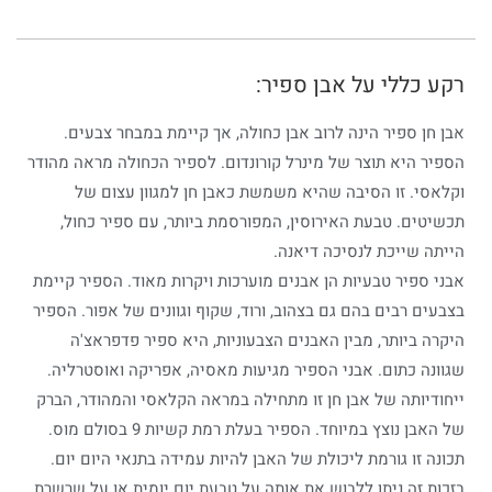
רקע כללי על אבן ספיר:
אבן חן ספיר הינה לרוב אבן כחולה, אך קיימת במבחר צבעים.
הספיר היא תוצר של מינרל קורונדום. לספיר הכחולה מראה מהודר
וקלאסי. זו הסיבה שהיא משמשת כאבן חן למגוון עצום של
תכשיטים. טבעת האירוסין, המפורסמת ביותר, עם ספיר כחול,
הייתה שייכת לנסיכה דיאנה.
אבני ספיר טבעיות הן אבנים מוערכות ויקרות מאוד. הספיר קיימת
בצבעים רבים בהם גם בצהוב, ורוד, שקוף וגוונים של אפור. הספיר
היקרה ביותר, מבין האבנים הצבעוניות, היא ספיר פדפראצ'ה
שגוונה כתום. אבני הספיר מגיעות מאסיה, אפריקה ואוסטרליה.
ייחודיותה של אבן חן זו מתחילה במראה הקלאסי והמהודר, הברק
של האבן נוצץ במיוחד. הספיר בעלת רמת קשיות 9 בסולם מוס.
תכונה זו גורמת ליכולת של האבן להיות עמידה בתנאי היום יום.
בזכות זה ניתן ללבוש את אותה על טבעת יום יומית או על שרשרת