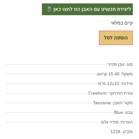
ליצירת תכשיט עם האבן הזו לחצו כאן
קיים במלאי
הוספה לסל
סוג: אבן ספיר
משקל: 15.40 קראט
מידות: 12x10 מ"מ
צורת החיתוך: Freeform
מקור האבן: Tanzania
צבע: Blue
הערות: ספיר גלם
מק"ט: 1228