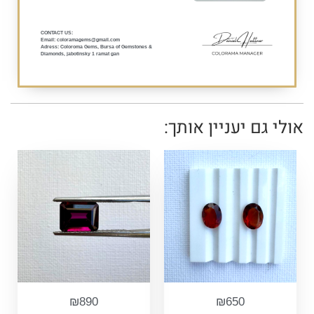
:CONTACT US
Email: coloramagems@gmail.com
Adress: Coloroma Gems, Bursa of Gemstones &
Diamonds, jabotinsky 1 ramat gan
אולי גם יעניין אותך:
₪
890
₪
650