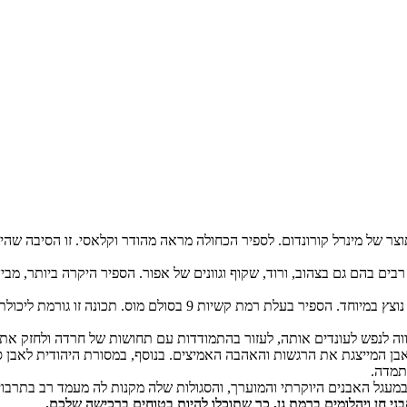
וצר של מינרל קורונדום. לספיר הכחולה מראה מהודר וקלאסי. זו הסיבה שה
בים בהם גם בצהוב, ורוד, שקוף וגוונים של אפור. הספיר היקרה ביותר, מבי
ייחודיותה של אבן חן זו מתחילה במראה הקלאסי והמהודר, הברק של האבן 
לווה לנפש לעונדים אותה, לעזור בהתמודדות עם תחושות של חרדה ולחזק את
בן המייצגת את הרגשות והאהבה האמיצים. בנוסף, במסורת היהודית לאבן ספי
תמדה.
עגל האבנים היוקרתי והמוערך, והסגולות שלה מקנות לה מעמד רב בתרבויות
בני חן ויהלומים ברמת גן, כך שתוכלו להיות בטוחים ברכישה שלכם.
.