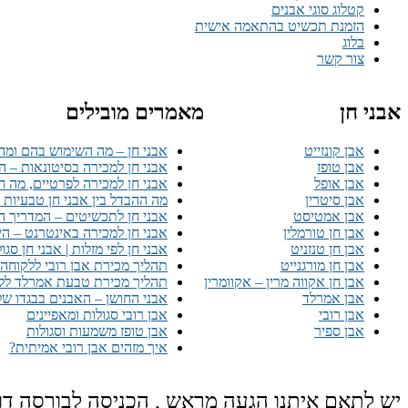
קטלוג סוגי אבנים
הזמנת תכשיט בהתאמה אישית
בלוג
צור קשר
אבני חן
מאמרים מובילים
אבן קונזייט
אבני חן – מה השימוש בהם ומהי
אבן טופז
אבני חן למכירה בסיטונאות – ה
אבן אופל
אבני חן למכירה לפרטיים, מה ח
אבן סיטרין
מה ההבדל בין אבני חן טבעיות ל
אבן אמטיסט
אבני חן לתכשיטים – המדריך המ
אבן חן טורמלין
אבני חן למכירה באינטרנט – ה
אבן חן טנזניט
אבני חן לפי מזלות | אבני חן סגו
אבן חן מורגנייט
תהליך מכירת אבן רובי ללקוחה
אבן חן אקווה מרין – אקוומרין
תהליך מכירת טבעת אמרלד לל
אבן אמרלד
אבני החושן – האבנים בבגדו של
אבן רובי
אבן רובי סגולות ומאפיינים
אבן ספיר
אבן טופז משמעות וסגולות
איך מזהים אבן רובי אמיתית?
יש לתאם איתנו הגעה מראש , הכניסה לבורסה דו