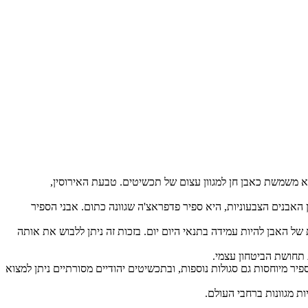
יא משמשת כאבן חן למגוון עצום של תכשיטים. טבעת האירוסין,
ן האבנים הצבעוניות, היא ספיר פדפראצ'ה שגוונה כתום. אבני הספיר
נוצץ במיוחד. הספיר בעלת רמת קשיות 9 בסולם מוס. תכונה זו גורמת ליכולת של האבן להיות עמידה בתנאי היום יום. בזכות זה ניתן ללבוש את אותה
 תחושת הביטחון עצמי.
ר מיוחסות גם סגולות נוספות, ובתכשיטים יהודיים מסורתיים ניתן למצוא
 מגוונות ברחבי העולם.