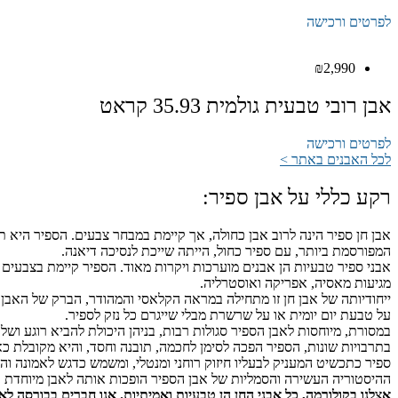
לפרטים ורכישה
₪
2,990
אבן רובי טבעית גולמית 35.93 קראט
לפרטים ורכישה
לכל האבנים באתר >
רקע כללי על אבן ספיר:
אבן חן ספיר הינה לרוב אבן כחולה, אך קיימת במבחר צבעים. הספיר היא ת
המפורסמת ביותר, עם ספיר כחול, הייתה שייכת לנסיכה דיאנה.
אבני ספיר טבעיות הן אבנים מוערכות ויקרות מאוד. הספיר קיימת בצבעים ר
מגיעות מאסיה, אפריקה ואוסטרליה.
על טבעת יום יומית או על שרשרת מבלי שייגרם כל נזק לספיר.
במסורת, מיוחסות לאבן הספיר סגולות רבות, בניהן היכולת להביא רוגע וש
בתרבויות שונות, הספיר הפכה לסימן לחכמה, תובנה וחסד, והיא מקובלת כא
ספיר כתכשיט המעניק לבעליו חיזוק רוחני ומנטלי, ומשמש כדגש לאמונה וה
ההיסטוריה העשירה והסמליות של אבן הספיר הופכות אותה לאבן מיוחדת במ
אצלנו בקולורמה, כל אבני החן הן טבעיות ואמיתיות. אנו חברים בבורסה לא